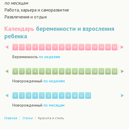
по месяцам
Работа, карьера и саморазвитие
Развлечения и отдых
Календарь
беременности и взросления
ребенка
Назад
В
1
2
3
4
5
6
7
8
9
10
11
12
13
14
15
16
17
1
Беременность
по неделям
Назад
В
1
2
3
4
5
6
7
8
9
10
11
12
13
14
15
16
17
1
Новорожденный
по неделям
Назад
В
1
2
3
4
5
6
7
8
9
10
11
12
Новорожденный
по месяцам
Главная
Статьи
Красота и стиль