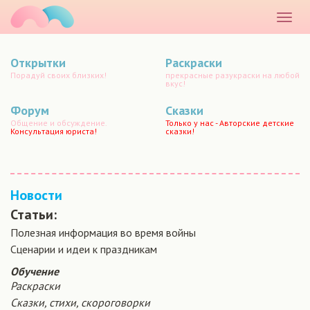
маматато
Раскр
меню
Открытки
Раскраски
Порадуй своих близких!
прекрасные разукраски на любой
вкус!
Форум
Сказки
Общение и обсуждение.
Только у нас - Авторские детские
Консультация юриста!
сказки!
Новости
Статьи:
Полезная информация во время войны
Сценарии и идеи к праздникам
Обучение
Раскраски
Сказки, стихи, скороговорки