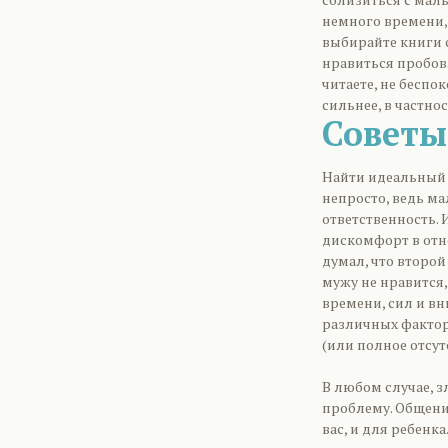
немного времени,
выбирайте книги 
нравиться пробова
читаете, не беспо
сильнее, в частно
Советы
Найти идеальный 
непросто, ведь ма
ответственность.
дискомфорт в отн
думал, что второй
мужу не нравится,
времени, сил и вн
различных факторо
(или полное отсут
В любом случае, з
проблему. Общени
вас, и для ребенк