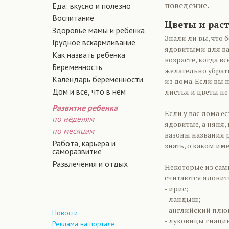
поведение.
Еда: вкусно и полезно
Воспитание
Цветы и рас
Здоровье мамы и ребенка
Знали ли вы, что
Грудное вскармливание
ядовитыми для ва
Как назвать ребенка
возрасте, когда в
Беременность
желательно убрать
Календарь беременности
из дома. Если вы 
Дом и все, что в нем
листья и цветы не 
Развитие ребенка
Если у вас дома ес
по неделям
ядовитые, а няня,
по месяцам
вазоны названия р
Работа, карьера и
знать, о каком и
саморазвитие
Развлечения и отдых
Некоторые из сам
считаются ядови
- ирис;
- ландыш;
- английский плю
Новости
- луковицы гиацин
Реклама на портале