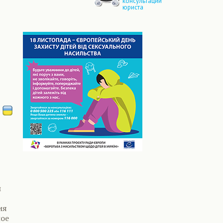
консультации
юриста
ы
ия
ное