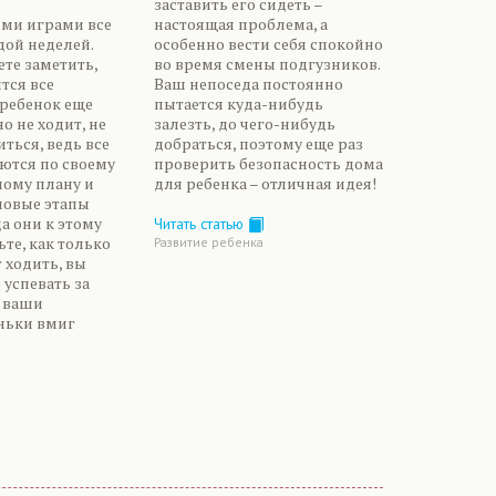
заставить его сидеть –
ми играми все
настоящая проблема, а
дой неделей.
особенно вести себя спокойно
те заметить,
во время смены подгузников.
тся все
Ваш непоседа постоянно
 ребенок еще
пытается куда-нибудь
о не ходит, не
залезть, до чего-нибудь
ться, ведь все
добраться, поэтому еще раз
ются по своему
проверить безопасность дома
ому плану и
для ребенка – отличная идея!
новые этапы
да они к этому
Читать статью
ьте, как только
Развитие ребенка
 ходить, вы
 успевать за
– ваши
ньки вмиг