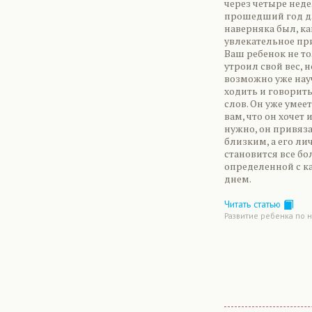
через четыре неде
прошедший год д
наверняка был, ка
увлекательное пр
Ваш ребенок не т
утроил свой вес, н
возможно уже нау
ходить и говорит
слов. Он уже умее
вам, что он хочет 
нужно, он привяза
близким, а его ли
становится все бо
определенной с 
днем.
Читать статью
Развитие ребенка по 