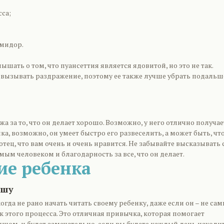
са;
омидор.
ышать о том, что пуансеттия является ядовитой, но это не так.
 вызывать раздражение, поэтому ее также лучше убрать подальш
жа за то, что он делает хорошо. Возможно, у него отлично получае
ка, возможно, он умеет быстро его развеселить, а может быть, чт
 отец, что вам очень и очень нравится. Не забывайте высказывать 
м человеком и благодарность за все, что он делает.
ие ребенка
ышу
когда не рано начать читать своему ребенку, даже если он – не са
 этого процесса. Это отличная привычка, которая помогает
шом, и будет замечательно, если вы будете каждый день находи