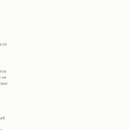
е от
тся
о он
свое
мый
ть