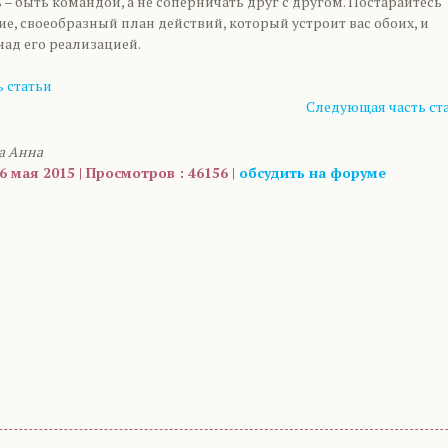
 – быть командой, а не соперничать друг с другом. Постарайтесь
, своеобразный план действий, который устроит вас обоих, и
над его реализацией.
 статьи
Следующая часть ст
а Анна
6 мая 2015 | Просмотров : 46156 |
обсудить на форуме
are