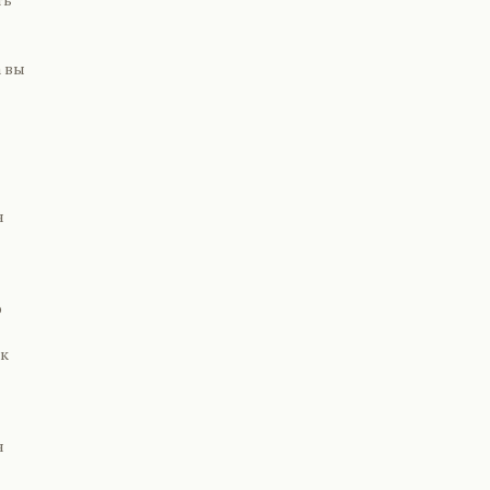
а вы
я
о
ок
я