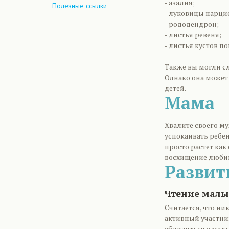
- азалия;
Полезные ссылки
- луковицы нарцис
- рододендрон;
- листья ревеня;
- листья кустов п
Также вы могли сл
Однако она может
детей.
Мама
Хвалите своего му
успокаивать ребен
просто растет как
восхищение любимы
Развит
Чтение мал
Считается, что ни
активный участник
сблизиться с малы