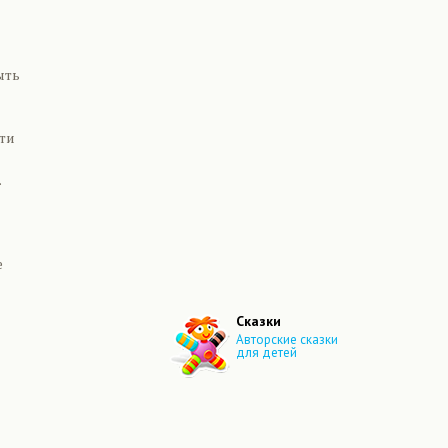
ыть
сти
.
е
Сказки
Авторские сказки
для детей