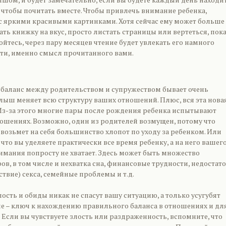
 чтобы почитать вместе. Чтобы привлечь внимание ребенка,
с яркими красивыми картинками. Хотя сейчас ему может больше
ть книжку на вкус, просто листать страницы или вертеться, пок
койтесь, через пару месяцев чтение будет увлекать его намного
сти, именно смысл прочитанного вами.
баланс между родительством и супружеством бывает очень
лыш меняет всю структуру ваших отношений. Плюс, вся эта нова
 Из-за этого многие пары после рождения ребенка испытывают
ошениях. Возможно, один из родителей возмущен, потому что
 возьмет на себя большинство хлопот по уходу за ребенком. Или
 что вы уделяете практически все время ребенку, а на него вашег
имания попросту не хватает. Здесь может быть множество
в, в том числе и нехватка сна, финансовые трудности, недостат
ствие) секса, семейные проблемы и т.д.
лость и обиды никак не спасут вашу ситуацию, а только усугубят
е – ключ к нахождению правильного баланса в отношениях и дл
а. Если вы чувствуете злость или раздраженность, вспомните, что