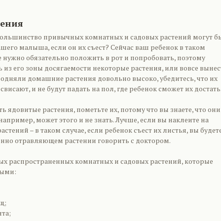
тения
 большинство привычных комнатных и садовых растений могут б
шего малыша, если он их съест? Сейчас ваш ребенок в таком
се нужно обязательно положить в рот и попробовать, поэтому
 из его зоны досягаемости некоторые растения, или вовсе выне
подняли домашние растения довольно высоко, убедитесь, что их
свисают, и не будут падать на пол, где ребенок сможет их достать
ть ядовитые растения, пометьте их, потому что вы знаете, что они
 например, может этого и не знать. Лучше, если вы наклеите на
астений – в таком случае, если ребенок съест их листья, вы будет
менно отравляющем растении говорить с доктором.
ых распространенных комнатных и садовых растений, которые
тыми:
щ;
та;