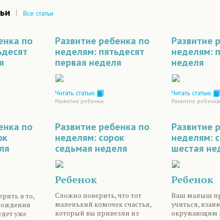
ьи
|
Все статьи
енка по
Развитие ребенка по
Развитие 
ьдесят
неделям: пятьдесят
неделям: 
я
первая неделя
неделя
Читать статью
Читать статью
Развитие ребенка
Развитие ребенка
енка по
Развитие ребенка по
Развитие 
ок
неделям: сорок
неделям: 
ля
седьмая неделя
шестая не
Ребенок
Ребенок
Сложно поверить, что тот
Ваш малыш п
рить в то,
маленький комочек счастья,
учиться, взаи
рождения
который вы привезли из
окружающим 
дет уже