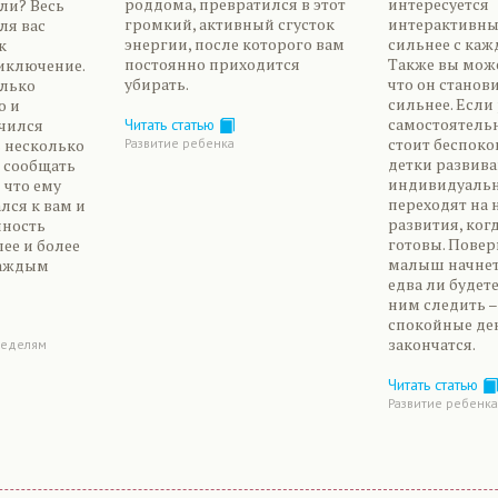
роддома, превратился в этот
интересуется
ли? Весь
громкий, активный сгусток
интерактивны
ля вас
энергии, после которого вам
сильнее с каж
к
постоянно приходится
Также вы може
иключение.
убирать.
что он станови
олько
сильнее. Если
о и
самостоятельн
чился
Читать статью
стоит беспокои
ь несколько
Развитие ребенка
детки развива
т сообщать
индивидуальн
и что ему
переходят на 
лся к вам и
развития, ког
чность
готовы. Повер
лее и более
малыш начнет
каждым
едва ли будете
ним следить 
спокойные де
закончатся.
неделям
Читать статью
Развитие ребенка