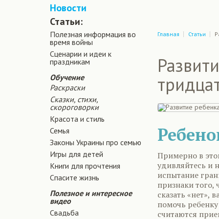
Новости
Статьи:
Полезная информация во
Главная
Статьи
Р
время войны
Сценарии и идеи к
Развити
праздникам
Обучение
тридцат
Раскраски
Сказки, стихи,
скороговорки
Красота и стиль
Ребено
Семья
Законы Украины про семью
Игры для детей
Примерно в этом
удивляйтесь и н
Книги для прочтения
испытание гран
Спасите жизнь
признаки того, 
Полезное и интересное
сказать «нет», 
видео
помочь ребенку
Свадьба
считаются прие