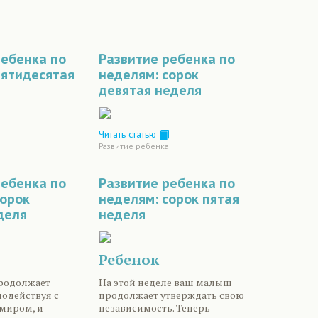
ребенка по
Развитие ребенка по
пятидесятая
неделям: сорок
девятая неделя
Читать статью
Развитие ребенка
ребенка по
Развитие ребенка по
сорок
неделям: сорок пятая
деля
неделя
Ребенок
родолжает
На этой неделе ваш малыш
модействуя с
продолжает утверждать свою
миром, и
независимость. Теперь