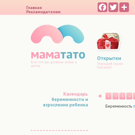
Facebook
Twitter
Sh
Главная
Рекламодателям
мама
тато
Открытки
Все, что вы должны знать о
Порадуй своих
детях
близких!
Календарь
Назад
1
2
3
4
беременности и
взросления ребенка
Беременность