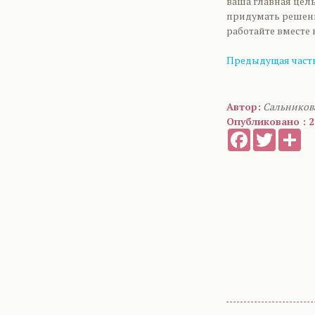
ваша главная цель
придумать решение
работайте вместе 
Предыдущая часть
Автор:
Сальников
Опубликовано : 2
Facebook
Twitter
Sh