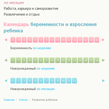
по месяцам
Работа, карьера и саморазвитие
Развлечения и отдых
Календарь
беременности и взросления
ребенка
Назад
В
1
2
3
4
5
6
7
8
9
10
11
12
13
14
15
16
17
1
Беременность
по неделям
Назад
В
1
2
3
4
5
6
7
8
9
10
11
12
13
14
15
16
17
1
Новорожденный
по неделям
Назад
В
1
2
3
4
5
6
7
8
9
10
11
12
Новорожденный
по месяцам
Главная
Статьи
Развитие ребенка