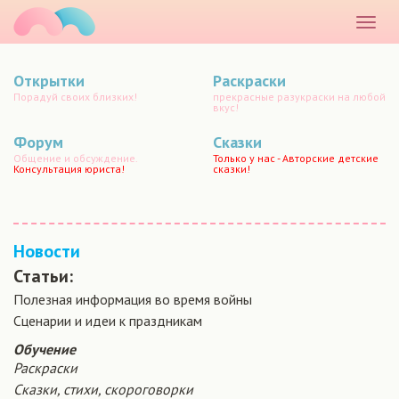
маматато
Раскр
меню
Открытки
Раскраски
Порадуй своих близких!
прекрасные разукраски на любой
вкус!
Форум
Сказки
Общение и обсуждение.
Только у нас - Авторские детские
Консультация юриста!
сказки!
Новости
Статьи:
Полезная информация во время войны
Сценарии и идеи к праздникам
Обучение
Раскраски
Сказки, стихи, скороговорки