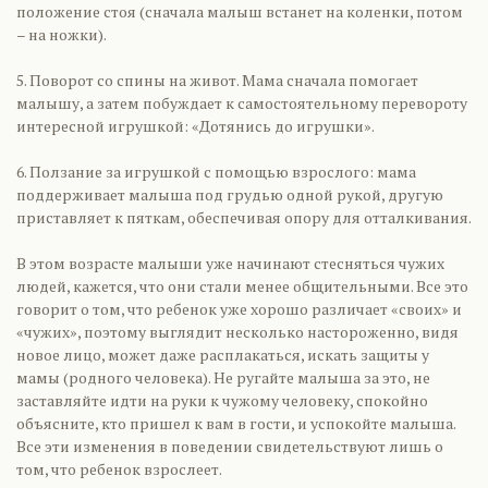
положение стоя (сначала малыш встанет на коленки, потом
– на ножки).
5. Поворот со спины на живот. Мама сначала помогает
малышу, а затем побуждает к самостоятельному перевороту
интересной игрушкой: «Дотянись до игрушки».
6. Ползание за игрушкой с помощью взрослого: мама
поддерживает малыша под грудью одной рукой, другую
приставляет к пяткам, обеспечивая опору для отталкивания.
В этом возрасте малыши уже начинают стесняться чужих
людей, кажется, что они стали менее общительными. Все это
говорит о том, что ребенок уже хорошо различает «своих» и
«чужих», поэтому выглядит несколько настороженно, видя
новое лицо, может даже расплакаться, искать защиты у
мамы (родного человека). Не ругайте малыша за это, не
заставляйте идти на руки к чужому человеку, спокойно
объясните, кто пришел к вам в гости, и успокойте малыша.
Все эти изменения в поведении свидетельствуют лишь о
том, что ребенок взрослеет.