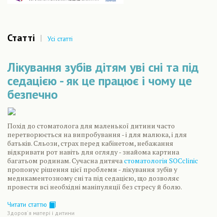
Статті
|
Усі статті
Лікування зубів дітям уві сні та під
седацією - як це працює і чому це
безпечно
Похід до стоматолога для маленької дитини часто
перетворюється на випробування - і для малюка, і для
батьків. Сльози, страх перед кабінетом, небажання
відкривати рот навіть для огляду - знайома картина
багатьом родинам. Сучасна дитяча
стоматологія SOCclinic
пропонує рішення цієї проблеми - лікування зубів у
медикаментозному сні та під седацією, що дозволяє
провести всі необхідні маніпуляції без стресу й болю.
Читати статтю
Здоров´я матері і дитини