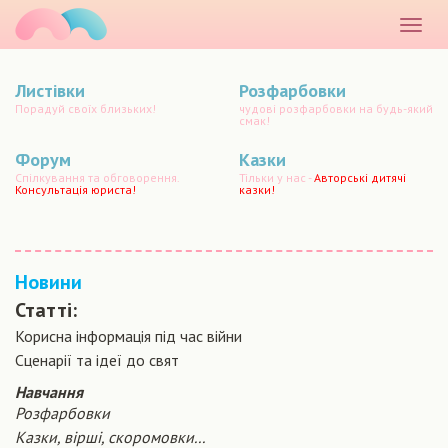
маматато
Розкр
меню
Листівки
Розфарбовки
Порадуй своїх близьких!
чудові розфарбовки на будь-який
смак!
Форум
Казки
Спілкування та обговорення.
Тільки у нас -
Авторські дитячі
Консультація юриста!
казки!
Новини
Статті:
Корисна інформація під час війни
Сценарiї та iдеї до свят
Навчання
Розфарбовки
Казки, вірші, скоромовки...