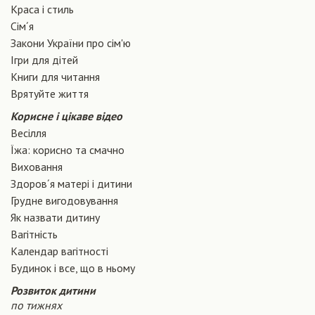
Краса і стиль
Сiм´я
Закони України про сiм'ю
Ігри для дітей
Книги для читання
Врятуйте життя
Корисне і цікаве відео
Весілля
Їжа: корисно та смачно
Виховання
Здоров´я матері і дитини
Грудне вигодовування
Як назвати дитину
Вагiтнiсть
Календар вагітності
Будинок і все, що в ньому
Розвиток дитини
по тижнях