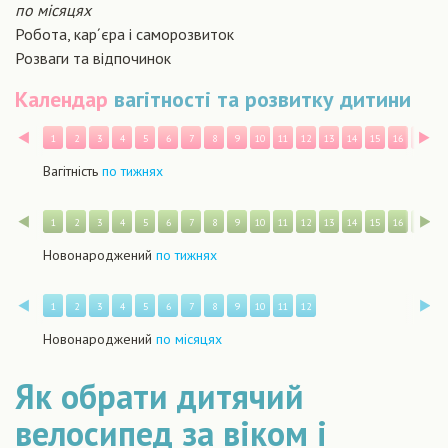
по місяцях
Робота, кар´єра і саморозвиток
Розваги та відпочинок
Календар
вагітності та розвитку дитини
Назад
В
1
2
3
4
5
6
7
8
9
10
11
12
13
14
15
16
17
1
Вагітність
по тижнях
Назад
В
1
2
3
4
5
6
7
8
9
10
11
12
13
14
15
16
17
1
Новонароджений
по тижнях
Назад
В
1
2
3
4
5
6
7
8
9
10
11
12
Новонароджений
по місяцях
Як обрати дитячий
велосипед за віком і