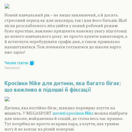
Новий навчальний рік – не лише хвилюючий, а й досить
стресовий період як для школяра, так і для його батьків. Щоб
після розслабленого літа увійти у новий робочий режим
було простіше, важливо приділити належну увагу підготовці
до нового навчального року: не просто купити канцтовари, а
й встигнути перебудувати графік дня, а також правильно
налаштуватися. Тож починати готуватися до школи варто
вже зараз!
Читати статтю
Навчання
Кросівки Nike для дитини, яка багато бігає:
що важливо в підошві й фіксації
Дитина, яка постійно бігає, швидко перевіряє взуття на
міцність. У MEGASPORT
дитячі кросівки Nike
можна підібрати
для школи, майданчика й секцій, де стопа весь час працює.
Тут потрібна не просто яскрава пара, а взуття, яке тримає
ногу й не ковзає на різній поверхні.