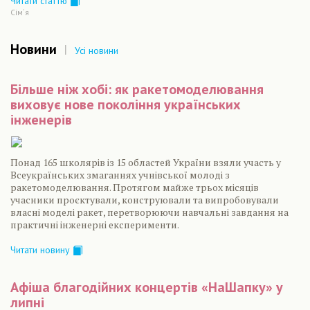
Читати статтю
Сiм´я
Новини
|
Усі новини
Більше ніж хобі: як ракетомоделювання
виховує нове покоління українських
інженерів
Понад 165 школярів із 15 областей України взяли участь у
Всеукраїнських змаганнях учнівської молоді з
ракетомоделювання. Протягом майже трьох місяців
учасники проєктували, конструювали та випробовували
власні моделі ракет, перетворюючи навчальні завдання на
практичні інженерні експерименти.
Читати новину
Афіша благодійних концертів «НаШапку» у
липні