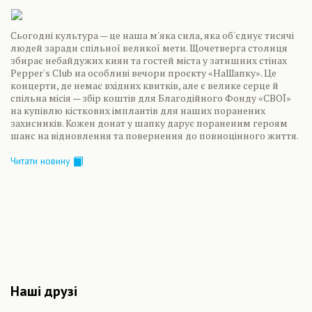
Сьогодні культура — це наша м'яка сила, яка об'єднує тисячі
людей заради спільної великої мети. Щочетверга столиця
збирає небайдужих киян та гостей міста у затишних стінах
Pepper's Club на особливі вечори проєкту «НаШапку». Це
концерти, де немає вхідних квитків, але є велике серце й
спільна місія — збір коштів для Благодійного Фонду «СВОЇ»
на купівлю кісткових імплантів для наших поранених
захисників. Кожен донат у шапку дарує пораненим героям
шанс на відновлення та повернення до повноцінного життя.
Читати новину
Наші друзі