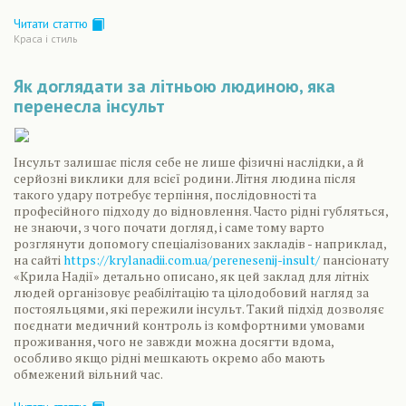
Читати статтю
Краса і стиль
Як доглядати за літньою людиною, яка
перенесла інсульт
Інсульт залишає після себе не лише фізичні наслідки, а й
серйозні виклики для всієї родини. Літня людина після
такого удару потребує терпіння, послідовності та
професійного підходу до відновлення. Часто рідні губляться,
не знаючи, з чого почати догляд, і саме тому варто
розглянути допомогу спеціалізованих закладів - наприклад,
на сайті
https://krylanadii.com.ua/perenesenij-insult/
пансіонату
«Крила Надії» детально описано, як цей заклад для літніх
людей організовує реабілітацію та цілодобовий нагляд за
постояльцями, які пережили інсульт. Такий підхід дозволяє
поєднати медичний контроль із комфортними умовами
проживання, чого не завжди можна досягти вдома,
особливо якщо рідні мешкають окремо або мають
обмежений вільний час.