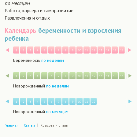
по месяцам
Работа, карьера и саморазвитие
Развлечения и отдых
Календарь
беременности и взросления
ребенка
Назад
В
1
2
3
4
5
6
7
8
9
10
11
12
13
14
15
16
17
1
Беременность
по неделям
Назад
В
1
2
3
4
5
6
7
8
9
10
11
12
13
14
15
16
17
1
Новорожденный
по неделям
Назад
В
1
2
3
4
5
6
7
8
9
10
11
12
Новорожденный
по месяцам
Главная
Статьи
Красота и стиль