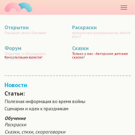
маматато
Раскр
меню
Открытки
Раскраски
Порадуй своих близких!
прекрасные разукраски на любой
вкус!
Форум
Сказки
Общение и обсуждение.
Только у нас - Авторские детские
Консультация юриста!
сказки!
Новости
Статьи:
Полезная информация во время войны
Сценарии и идеи к праздникам
Обучение
Раскраски
Сказки, стихи, скороговорки