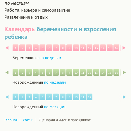
по месяцам
Работа, карьера и саморазвитие
Развлечения и отдых
Календарь
беременности и взросления
ребенка
Назад
В
1
2
3
4
5
6
7
8
9
10
11
12
13
14
15
16
17
1
Беременность
по неделям
Назад
В
1
2
3
4
5
6
7
8
9
10
11
12
13
14
15
16
17
1
Новорожденный
по неделям
Назад
В
1
2
3
4
5
6
7
8
9
10
11
12
Новорожденный
по месяцам
Главная
Статьи
Сценарии и идеи к праздникам