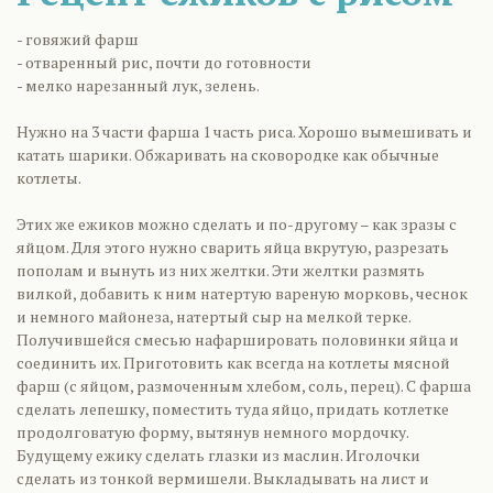
- говяжий фарш
- отваренный рис, почти до готовности
- мелко нарезанный лук, зелень.
Нужно на 3 части фарша 1 часть риса. Хорошо вымешивать и
катать шарики. Обжаривать на сковородке как обычные
котлеты.
Этих же ежиков можно сделать и по-другому – как зразы с
яйцом. Для этого нужно сварить яйца вкрутую, разрезать
пополам и вынуть из них желтки. Эти желтки размять
вилкой, добавить к ним натертую вареную морковь, чеснок
и немного майонеза, натертый сыр на мелкой терке.
Получившейся смесью нафаршировать половинки яйца и
соединить их. Приготовить как всегда на котлеты мясной
фарш (с яйцом, размоченным хлебом, соль, перец). С фарша
сделать лепешку, поместить туда яйцо, придать котлетке
продолговатую форму, вытянув немного мордочку.
Будущему ежику сделать глазки из маслин. Иголочки
сделать из тонкой вермишели. Выкладывать на лист и