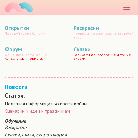
маматато
Раскр
меню
Открытки
Раскраски
Порадуй своих близких!
прекрасные разукраски на любой
вкус!
Форум
Сказки
Общение и обсуждение.
Только у нас - Авторские детские
Консультация юриста!
сказки!
Новости
Статьи:
Полезная информация во время войны
Сценарии и идеи к праздникам
Обучение
Раскраски
Сказки, стихи, скороговорки