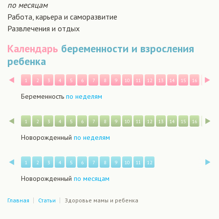
по месяцам
Работа, карьера и саморазвитие
Развлечения и отдых
Календарь
беременности и взросления
ребенка
Назад
В
1
2
3
4
5
6
7
8
9
10
11
12
13
14
15
16
17
1
Беременность
по неделям
Назад
В
1
2
3
4
5
6
7
8
9
10
11
12
13
14
15
16
17
1
Новорожденный
по неделям
Назад
В
1
2
3
4
5
6
7
8
9
10
11
12
Новорожденный
по месяцам
Главная
Статьи
Здоровье мамы и ребенка