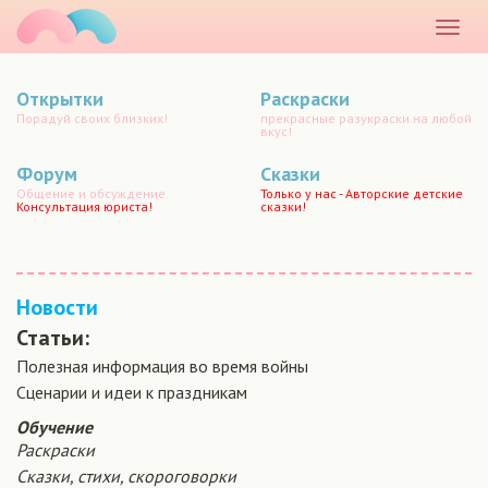
маматато
Раскр
меню
Открытки
Раскраски
Порадуй своих близких!
прекрасные разукраски на любой
вкус!
Форум
Сказки
Общение и обсуждение.
Только у нас - Авторские детские
Консультация юриста!
сказки!
Новости
Статьи:
Полезная информация во время войны
Сценарии и идеи к праздникам
Обучение
Раскраски
Сказки, стихи, скороговорки