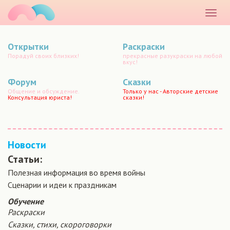
маматато
Раскр
меню
Открытки
Раскраски
Порадуй своих близких!
прекрасные разукраски на любой
вкус!
Форум
Сказки
Общение и обсуждение.
Только у нас - Авторские детские
Консультация юриста!
сказки!
Новости
Статьи:
Полезная информация во время войны
Сценарии и идеи к праздникам
Обучение
Раскраски
Сказки, стихи, скороговорки