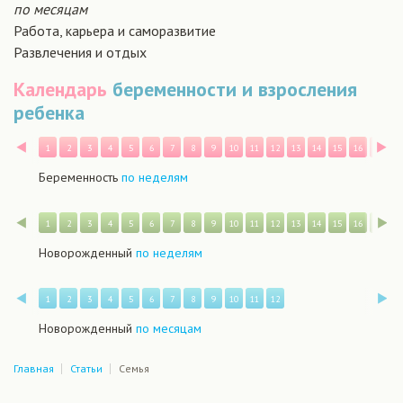
по месяцам
Работа, карьера и саморазвитие
Развлечения и отдых
Календарь
беременности и взросления
ребенка
Назад
В
1
2
3
4
5
6
7
8
9
10
11
12
13
14
15
16
17
1
Беременность
по неделям
Назад
В
1
2
3
4
5
6
7
8
9
10
11
12
13
14
15
16
17
1
Новорожденный
по неделям
Назад
В
1
2
3
4
5
6
7
8
9
10
11
12
Новорожденный
по месяцам
Главная
Статьи
Семья