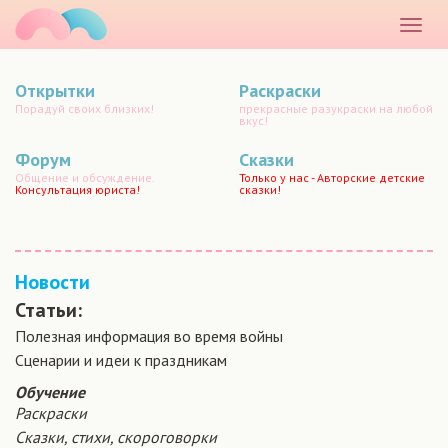
маматато
Раскр
меню
Открытки
Раскраски
Порадуй своих близких!
прекрасные разукраски на любой
вкус!
Форум
Сказки
Общение и обсуждение.
Только у нас - Авторские детские
Консультация юриста!
сказки!
Новости
Статьи:
Полезная информация во время войны
Сценарии и идеи к праздникам
Обучение
Раскраски
Сказки, стихи, скороговорки