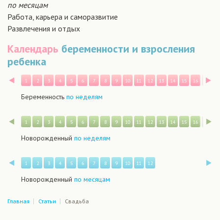
по месяцам
Работа, карьера и саморазвитие
Развлечения и отдых
Календарь
беременности и взросления
ребенка
Назад
В
1
2
3
4
5
6
7
8
9
10
11
12
13
14
15
16
17
1
Беременность
по неделям
Назад
В
1
2
3
4
5
6
7
8
9
10
11
12
13
14
15
16
17
1
Новорожденный
по неделям
Назад
В
1
2
3
4
5
6
7
8
9
10
11
12
Новорожденный
по месяцам
Главная
Статьи
Свадьба