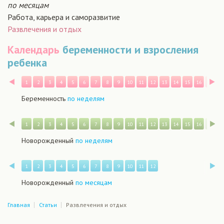
по месяцам
Работа, карьера и саморазвитие
Развлечения и отдых
Календарь
беременности и взросления
ребенка
Назад
В
1
2
3
4
5
6
7
8
9
10
11
12
13
14
15
16
17
1
Беременность
по неделям
Назад
В
1
2
3
4
5
6
7
8
9
10
11
12
13
14
15
16
17
1
Новорожденный
по неделям
Назад
В
1
2
3
4
5
6
7
8
9
10
11
12
Новорожденный
по месяцам
Главная
Статьи
Развлечения и отдых