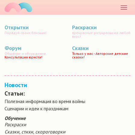
маматато
Раскр
меню
Открытки
Раскраски
Порадуй своих близких!
прекрасные разукраски на любой
вкус!
Форум
Сказки
Общение и обсуждение.
Только у нас - Авторские детские
Консультация юриста!
сказки!
Новости
Статьи:
Полезная информация во время войны
Сценарии и идеи к праздникам
Обучение
Раскраски
Сказки, стихи, скороговорки