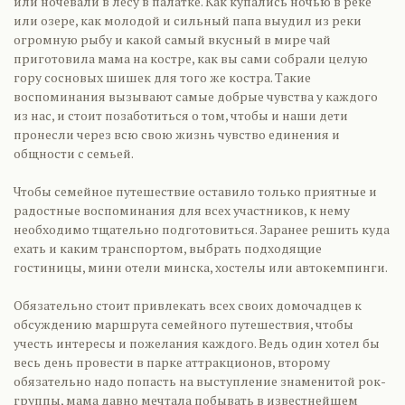
или ночевали в лесу в палатке. Как купались ночью в реке
или озере, как молодой и сильный папа выудил из реки
огромную рыбу и какой самый вкусный в мире чай
приготовила мама на костре, как вы сами собрали целую
гору сосновых шишек для того же костра. Такие
воспоминания вызывают самые добрые чувства у каждого
из нас, и стоит позаботиться о том, чтобы и наши дети
пронесли через всю свою жизнь чувство единения и
общности с семьей.
Чтобы семейное путешествие оставило только приятные и
радостные воспоминания для всех участников, к нему
необходимо тщательно подготовиться. Заранее решить куда
ехать и каким транспортом, выбрать подходящие
гостиницы, мини отели минска, хостелы или автокемпинги.
Обязательно стоит привлекать всех своих домочадцев к
обсуждению маршрута семейного путешествия, чтобы
учесть интересы и пожелания каждого. Ведь один хотел бы
весь день провести в парке аттракционов, второму
обязательно надо попасть на выступление знаменитой рок-
группы, мама давно мечтала побывать в известнейшем