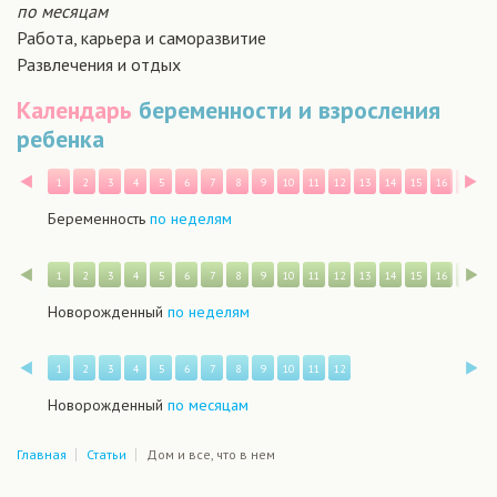
по месяцам
Работа, карьера и саморазвитие
Развлечения и отдых
Календарь
беременности и взросления
ребенка
Назад
В
1
2
3
4
5
6
7
8
9
10
11
12
13
14
15
16
17
1
Беременность
по неделям
Назад
В
1
2
3
4
5
6
7
8
9
10
11
12
13
14
15
16
17
1
Новорожденный
по неделям
Назад
В
1
2
3
4
5
6
7
8
9
10
11
12
Новорожденный
по месяцам
Главная
Статьи
Дом и все, что в нем