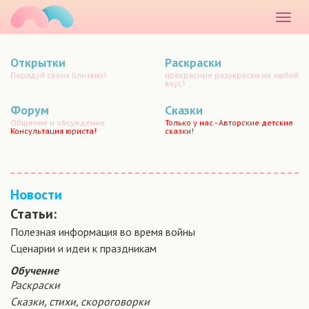
маматато
Раскр
меню
Открытки
Раскраски
Порадуй своих близких!
прекрасные разукраски на любой
вкус!
Форум
Сказки
Общение и обсуждение.
Только у нас - Авторские детские
Консультация юриста!
сказки!
Новости
Статьи:
Полезная информация во время войны
Сценарии и идеи к праздникам
Обучение
Раскраски
Сказки, стихи, скороговорки