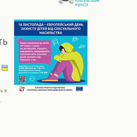
консультации
юриста
ть
ь в
т