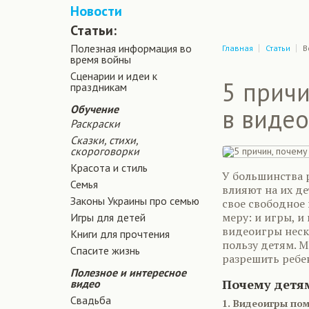
Новости
Статьи:
Полезная информация во
Главная
Статьи
В
время войны
Сценарии и идеи к
5 причи
праздникам
Обучение
в виде
Раскраски
Сказки, стихи,
скороговорки
Красота и стиль
У большинства 
Семья
влияют на их де
Законы Украины про семью
свое свободное 
меру: и игры, и
Игры для детей
видеоигры неск
Книги для прочтения
пользу детям. 
Спасите жизнь
разрешить ребе
Полезное и интересное
Почему детям
видео
Свадьба
1. Видеоигры по