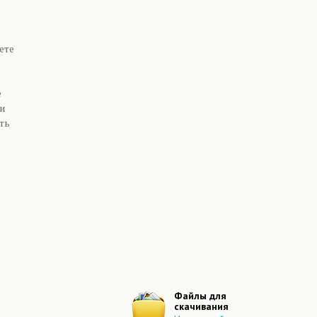
ете
е
ли
ть
Файлы для
скачивания