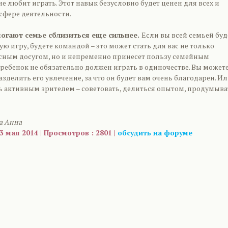
о не любит играть. Этот навык безусловно будет ценен для всех и
сфере деятельности.
могают семье сблизиться еще сильнее.
Если вы всей семьей буд
ую игру, будете командой – это может стать для вас не только
сным досугом, но и непременно принесет пользу семейным
ребенок не обязательно должен играть в одиночестве. Вы может
азделить его увлечение, за что он будет вам очень благодарен. И
ь активным зрителем – советовать, делиться опытом, продумыва
а Анна
3 мая 2014 | Просмотров : 2801 |
обсудить на форуме
are