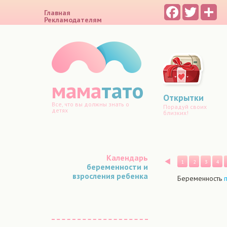
Facebook
Twitter
Sh
Главная
Рекламодателям
мама
тато
Открытки
Все, что вы должны знать о
Порадуй своих
детях
близких!
Календарь
Назад
1
2
3
4
беременности и
взросления ребенка
Беременность