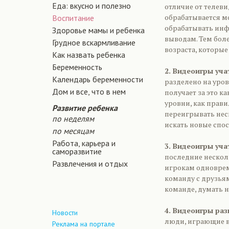
Еда: вкусно и полезно
отличие от телев
обрабатывается мо
Воспитание
обрабатывать инф
Здоровье мамы и ребенка
выводам. Тем боле
Грудное вскармливание
возраста, которые
Как назвать ребенка
Беременность
2. Видеоигры уча
Календарь беременности
разделено на уро
Дом и все, что в нем
получает за это к
уровни, как прави
Развитие ребенка
переигрывать неск
по неделям
искать новые спос
по месяцам
Работа, карьера и
3. Видеоигры уч
саморазвитие
последние нескол
Развлечения и отдых
игрокам одноврем
команду с друзьям
команде, думать н
4. Видеоигры ра
Новости
люди, играющие в
Реклама на портале