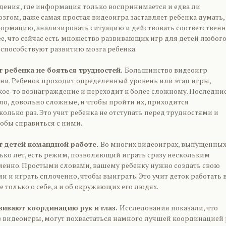
идения, где информация только воспринимается и едва ли
згом, даже самая простая видеоигра заставляет ребенка думать,
ормацию, анализировать ситуацию и действовать соответствен
е, что сейчас есть множество развивающих игр для детей любог
 способствуют развитию мозга ребенка.
т ребенка не бояться трудностей.
Большинство видеоигр
вни. Ребенок проходит определенный уровень или этап игры,
акое-то вознаграждение и переходит к более сложному. Последни
ло, довольно сложные, и чтобы пройти их, приходится
олько раз. Это учит ребенка не отступать перед трудностями и
обы справиться с ними.
ат детей командной работе.
Во многих видеоиграх, выпущенных
ько лет, есть режим, позволяющий играть сразу нескольким
енно. Простыми словами, вашему ребенку нужно создать свою
и и играть сплоченно, чтобы выиграть. Это учит деток работать 
е только о себе, а и об окружающих его людях.
звивают координацию рук и глаз.
Исследования показали, что
 видеоигры, могут похвастаться намного лучшей координацией 