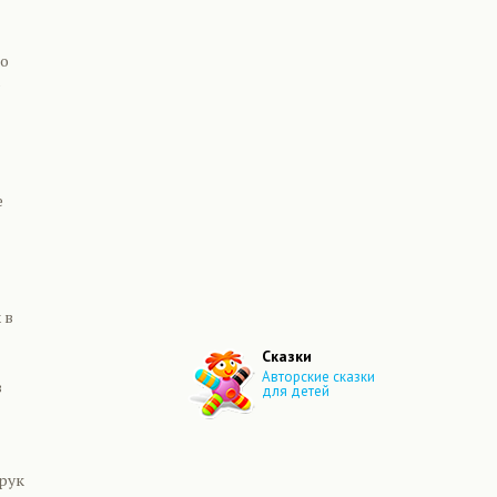
но
о
е
 в
Сказки
Авторские сказки
в
для детей
рук