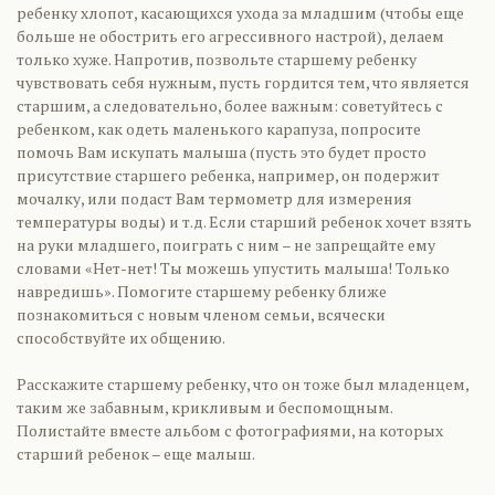
ребенку хлопот, касающихся ухода за младшим (чтобы еще
больше не обострить его агрессивного настрой), делаем
только хуже. Напротив, позвольте старшему ребенку
чувствовать себя нужным, пусть гордится тем, что является
старшим, а следовательно, более важным: советуйтесь с
ребенком, как одеть маленького карапуза, попросите
помочь Вам искупать малыша (пусть это будет просто
присутствие старшего ребенка, например, он подержит
мочалку, или подаст Вам термометр для измерения
температуры воды) и т.д. Если старший ребенок хочет взять
на руки младшего, поиграть с ним – не запрещайте ему
словами «Нет-нет! Ты можешь упустить малыша! Только
навредишь». Помогите старшему ребенку ближе
познакомиться с новым членом семьи, всячески
способствуйте их общению.
Расскажите старшему ребенку, что он тоже был младенцем,
таким же забавным, крикливым и беспомощным.
Полистайте вместе альбом с фотографиями, на которых
старший ребенок – еще малыш.