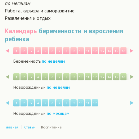
по месяцам
Работа, карьера и саморазвитие
Развлечения и отдых
Календарь
беременности и взросления
ребенка
Назад
В
1
2
3
4
5
6
7
8
9
10
11
12
13
14
15
16
17
1
Беременность
по неделям
Назад
В
1
2
3
4
5
6
7
8
9
10
11
12
13
14
15
16
17
1
Новорожденный
по неделям
Назад
В
1
2
3
4
5
6
7
8
9
10
11
12
Новорожденный
по месяцам
Главная
Статьи
Воспитание