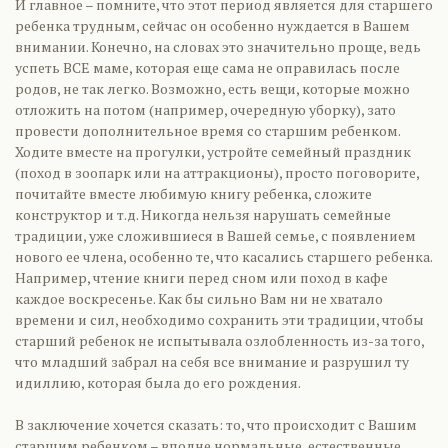
И главное – помните, что этот период является для старшего
ребенка трудным, сейчас он особенно нуждается в Вашем
внимании. Конечно, на словах это значительно проще, ведь
успеть ВСЕ маме, которая еще сама не оправилась после
родов, не так легко. Возможно, есть вещи, которые можно
отложить на потом (например, очередную уборку), зато
провести дополнительное время со старшим ребенком.
Ходите вместе на прогулки, устройте семейный праздник
(поход в зоопарк или на аттракционы), просто поговорите,
почитайте вместе любимую книгу ребенка, сложите
конструктор и т.д. Никогда нельзя нарушать семейные
традиции, уже сложившиеся в Вашей семье, с появлением
нового ее члена, особенно те, что касались старшего ребенка.
Например, чтение книги перед сном или поход в кафе
каждое воскресенье. Как бы сильно Вам ни не хватало
времени и сил, необходимо сохранить эти традиции, чтобы
старший ребенок не испытывала озлобленность из-за того,
что младший забрал на себя все внимание и разрушил ту
идиллию, которая была до его рождения.
В заключение хочется сказать: то, что происходит с Вашим
старшим ребенком – вполне нормальные, естественные