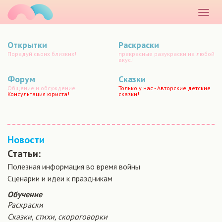
маматато
Раскр
меню
Открытки
Раскраски
Порадуй своих близких!
прекрасные разукраски на любой
вкус!
Форум
Сказки
Общение и обсуждение.
Только у нас - Авторские детские
Консультация юриста!
сказки!
Новости
Статьи:
Полезная информация во время войны
Сценарии и идеи к праздникам
Обучение
Раскраски
Сказки, стихи, скороговорки