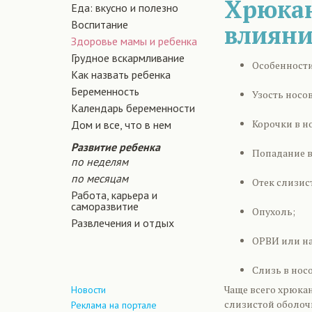
Хрюкан
Еда: вкусно и полезно
Воспитание
влиян
Здоровье мамы и ребенка
Грудное вскармливание
Особенности
Как назвать ребенка
Беременность
Узость носо
Календарь беременности
Корочки в но
Дом и все, что в нем
Развитие ребенка
Попадание в
по неделям
по месяцам
Отек слизис
Работа, карьера и
саморазвитие
Опухоль;
Развлечения и отдых
ОРВИ или н
Слизь в носо
Чаще всего хрюкан
Новости
слизистой оболочк
Реклама на портале