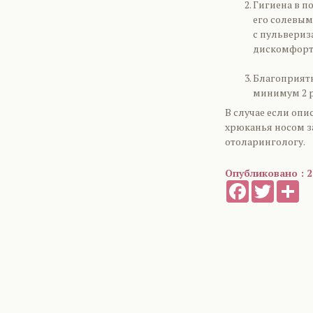
Гигиена в п
его солевым
с пульвериз
дискомфорт
Благоприятн
минимум 2 р
В случае если оп
хрюканья носом за
отоларингологу.
Опубликовано : 2
Facebook
Twitter
Sh