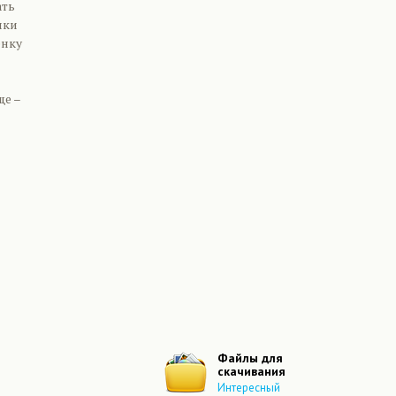
ать
ики
енку
ще –
Файлы для
скачивания
Интересный