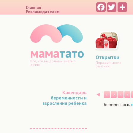
Facebook
Twitter
Sh
Главная
Рекламодателям
мама
тато
Открытки
Все, что вы должны знать о
Порадуй своих
детях
близких!
Календарь
Назад
1
2
3
4
беременности и
взросления ребенка
Беременность