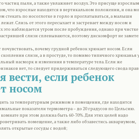
го частиц пыли, а также увлажняет воздух. Это присуще взрослым
том, что взрослые находятся в вертикальном положении, и она м
м стекать по носоглотке в горло и проглатываться, а малыши
ежат. Слизь от этого пересыхает и застревает между носом и
ых это наблюдается утром после пробуждения, однако при чистке
и застрявшей слизи сплевываются, поэтому дискомфорт не замете
 почувствовать, почему грудной ребенок хрюкает носом. Если
 скоплении слизи, а в простуде, то помимо типичного хрюканья 
льный насморк и изменения в температуре тела. Если же
изнаков нет, то следует придерживаться следующего свода прав
я вести, если ребенок
т носом
дить за температурным режимом в помещении, где находится
мальные показатели термометра – до 20 градусов по Цельсию.
 комнате при этом должна быть 60-70%. Для этих целей надо
роветривать помещение, а также либо обзавестись аквариумом,
влять открытые сосуды с водой;