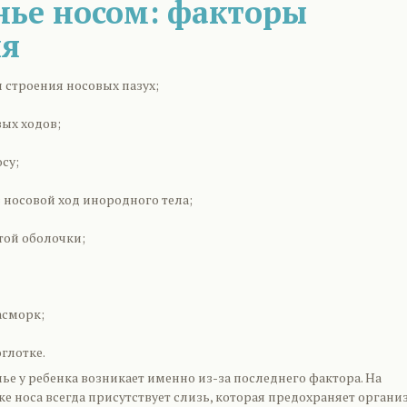
ье носом: факторы
ия
 строения носовых пазух;
вых ходов;
су;
 носовой ход инородного тела;
той оболочки;
асморк;
глотке.
ье у ребенка возникает именно из-за последнего фактора. На
е носа всегда присутствует слизь, которая предохраняет органи