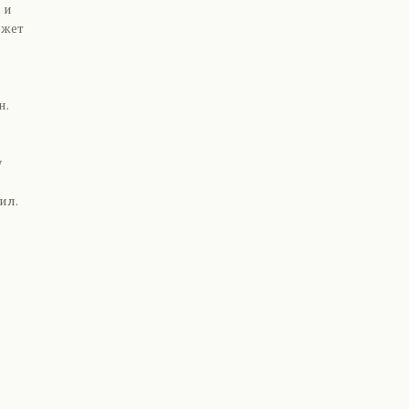
 и
ожет
н.
у
ил.