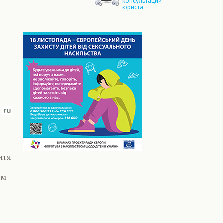
консультации
юриста
итя
ом