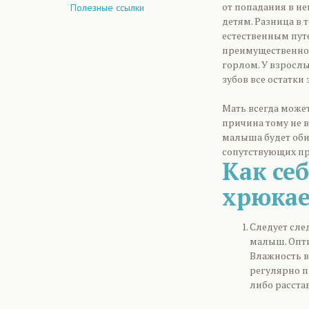
от попадания в не
Полезные ссылки
детям. Разница в 
естественным путе
преимущественно л
горлом. У взросл
зубов все остатк
Мать всегда может
причина тому не в
малыша будет оби
сопутствующих пр
Как себ
хрюкае
Следует сле
малыш. Опти
Влажность в
регулярно п
либо расста