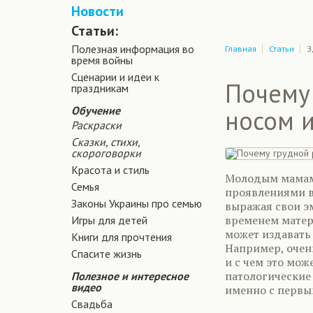
Новости
Статьи:
Полезная информация во
Главная
Статьи
З
время войны
Сценарии и идеи к
Почему
праздникам
Обучение
носом и
Раскраски
Сказки, стихи,
скороговорки
Красота и стиль
Молодым мамам 
Семья
проявлениями в
Законы Украины про семью
выражая свои э
временем матери
Игры для детей
может издавать 
Книги для прочтения
Например, очен
Спасите жизнь
и с чем это мож
патологические 
Полезное и интересное
видео
именно с первы
Свадьба