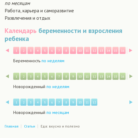
по месяцам
Работа, карьера и саморазвитие
Развлечения и отдых
Календарь
беременности и взросления
ребенка
Назад
В
1
2
3
4
5
6
7
8
9
10
11
12
13
14
15
16
17
1
Беременность
по неделям
Назад
В
1
2
3
4
5
6
7
8
9
10
11
12
13
14
15
16
17
1
Новорожденный
по неделям
Назад
В
1
2
3
4
5
6
7
8
9
10
11
12
Новорожденный
по месяцам
Главная
Статьи
Еда: вкусно и полезно