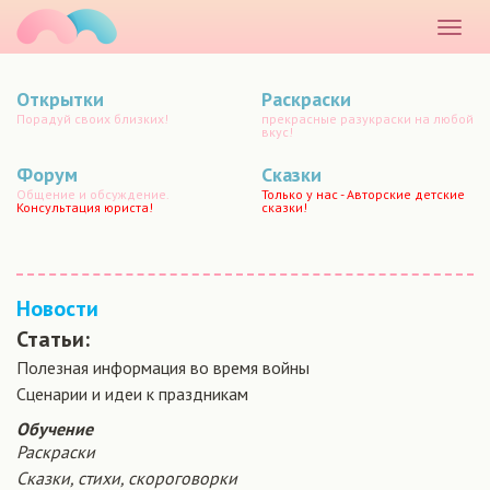
маматато
Раскр
меню
Открытки
Раскраски
Порадуй своих близких!
прекрасные разукраски на любой
вкус!
Форум
Сказки
Общение и обсуждение.
Только у нас - Авторские детские
Консультация юриста!
сказки!
Новости
Статьи:
Полезная информация во время войны
Сценарии и идеи к праздникам
Обучение
Раскраски
Сказки, стихи, скороговорки