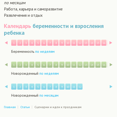
по месяцам
Работа, карьера и саморазвитие
Развлечения и отдых
Календарь
беременности и взросления
ребенка
Назад
В
1
2
3
4
5
6
7
8
9
10
11
12
13
14
15
16
17
1
Беременность
по неделям
Назад
В
1
2
3
4
5
6
7
8
9
10
11
12
13
14
15
16
17
1
Новорожденный
по неделям
Назад
В
1
2
3
4
5
6
7
8
9
10
11
12
Новорожденный
по месяцам
Главная
Статьи
Сценарии и идеи к праздникам