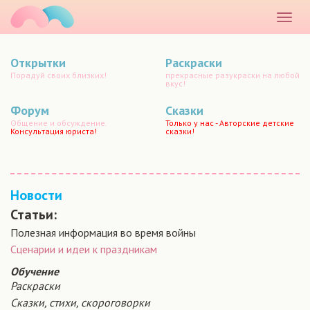
маматато
Раскр
меню
Открытки
Раскраски
Порадуй своих близких!
прекрасные разукраски на любой
вкус!
Форум
Сказки
Общение и обсуждение.
Только у нас - Авторские детские
Консультация юриста!
сказки!
Новости
Статьи:
Полезная информация во время войны
Сценарии и идеи к праздникам
Обучение
Раскраски
Сказки, стихи, скороговорки