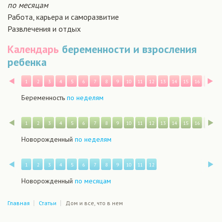
по месяцам
Работа, карьера и саморазвитие
Развлечения и отдых
Календарь
беременности и взросления
ребенка
Назад
В
1
2
3
4
5
6
7
8
9
10
11
12
13
14
15
16
17
1
Беременность
по неделям
Назад
В
1
2
3
4
5
6
7
8
9
10
11
12
13
14
15
16
17
1
Новорожденный
по неделям
Назад
В
1
2
3
4
5
6
7
8
9
10
11
12
Новорожденный
по месяцам
Главная
Статьи
Дом и все, что в нем