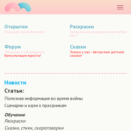
маматато
Раскр
меню
Открытки
Раскраски
Порадуй своих близких!
прекрасные разукраски на любой
вкус!
Форум
Сказки
Общение и обсуждение.
Только у нас - Авторские детские
Консультация юриста!
сказки!
Новости
Статьи:
Полезная информация во время войны
Сценарии и идеи к праздникам
Обучение
Раскраски
Сказки, стихи, скороговорки