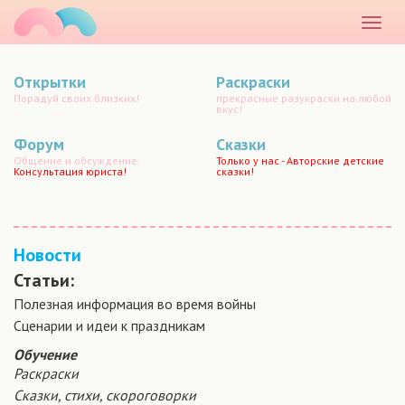
маматато
Раскр
меню
Открытки
Раскраски
Порадуй своих близких!
прекрасные разукраски на любой
вкус!
Форум
Сказки
Общение и обсуждение.
Только у нас - Авторские детские
Консультация юриста!
сказки!
Новости
Статьи:
Полезная информация во время войны
Сценарии и идеи к праздникам
Обучение
Раскраски
Сказки, стихи, скороговорки