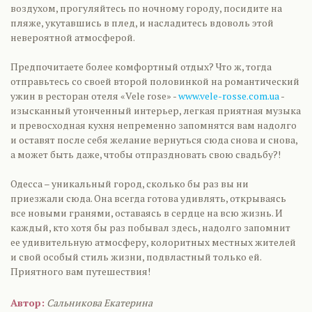
воздухом, прогуляйтесь по ночному городу, посидите на
пляже, укутавшись в плед, и насладитесь вдоволь этой
невероятной атмосферой.
Предпочитаете более комфортный отдых? Что ж, тогда
отправьтесь со своей второй половинкой на романтический
ужин в ресторан отеля «Vele rose» -
www.vele-rosse.com.ua
-
изысканный утонченный интерьер, легкая приятная музыка
и превосходная кухня непременно запомнятся вам надолго
и оставят после себя желание вернуться сюда снова и снова,
а может быть даже, чтобы отпраздновать свою свадьбу?!
Одесса – уникальный город, сколько бы раз вы ни
приезжали сюда. Она всегда готова удивлять, открываясь
все новыми гранями, оставаясь в сердце на всю жизнь. И
каждый, кто хотя бы раз побывал здесь, надолго запомнит
ее удивительную атмосферу, колоритных местных жителей
и свой особый стиль жизни, подвластный только ей.
Приятного вам путешествия!
Автор:
Сальникова Екатерина