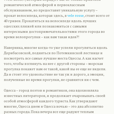
романтической атмосферой и первоклассным
обслуживанием, но предоставит уникальную услугу –
прокат велосипеда, которая здесь, в
vele rosse
, стоит всего от
40 гривен. Прокатиться на велосипеде вдоль лучших
одесских пляжей или познакомиться с самыми
интересными достопримечательностями этого города во
время велопрогулки – как вам такая идея?!
Наверняка, многие когда-то уже успели прогуляться вдоль
Дерибасовской, подняться по Потемкинской лестнице и
посмотреть все самые лучшие места Одессы. А как насчет
того, чтобы взглянуть на нее с другой стороны – морская
прогулка покажет вам ее такой, какой вы ее еще не видели.
Да и стоит это удовольствие не так уж и дорого, а эмоции,
полученные во время прогулки, не сравнятся ни с чем.
Одесса – город поэтов и романтиков, она вдохновляла
известных литераторов, и продолжает очаровывать своей
особой атмосферой каждого туриста. Как утверждают
многие, Одесса днем и Одесса ночью – это два абсолютно
разных города. Пока вечера все еще радуют теплым