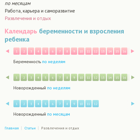
по месяцам
Работа, карьера и саморазвитие
Развлечения и отдых
Календарь
беременности и взросления
ребенка
Назад
В
1
2
3
4
5
6
7
8
9
10
11
12
13
14
15
16
17
1
Беременность
по неделям
Назад
В
1
2
3
4
5
6
7
8
9
10
11
12
13
14
15
16
17
1
Новорожденный
по неделям
Назад
В
1
2
3
4
5
6
7
8
9
10
11
12
Новорожденный
по месяцам
Главная
Статьи
Развлечения и отдых