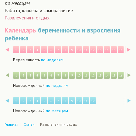
по месяцам
Работа, карьера и саморазвитие
Развлечения и отдых
Календарь
беременности и взросления
ребенка
Назад
В
1
2
3
4
5
6
7
8
9
10
11
12
13
14
15
16
17
1
Беременность
по неделям
Назад
В
1
2
3
4
5
6
7
8
9
10
11
12
13
14
15
16
17
1
Новорожденный
по неделям
Назад
В
1
2
3
4
5
6
7
8
9
10
11
12
Новорожденный
по месяцам
Главная
Статьи
Развлечения и отдых