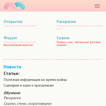
маматато
Раскр
меню
Открытки
Раскраски
Порадуй своих близких!
прекрасные разукраски на любой
вкус!
Форум
Сказки
Общение и обсуждение.
Только у нас - Авторские детские
Консультация юриста!
сказки!
Новости
Статьи:
Полезная информация во время войны
Сценарии и идеи к праздникам
Обучение
Раскраски
Сказки, стихи, скороговорки