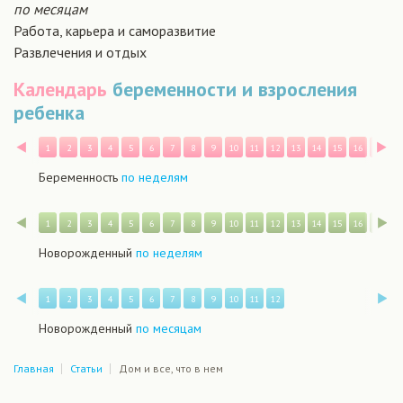
по месяцам
Работа, карьера и саморазвитие
Развлечения и отдых
Календарь
беременности и взросления
ребенка
Назад
В
1
2
3
4
5
6
7
8
9
10
11
12
13
14
15
16
17
1
Беременность
по неделям
Назад
В
1
2
3
4
5
6
7
8
9
10
11
12
13
14
15
16
17
1
Новорожденный
по неделям
Назад
В
1
2
3
4
5
6
7
8
9
10
11
12
Новорожденный
по месяцам
Главная
Статьи
Дом и все, что в нем