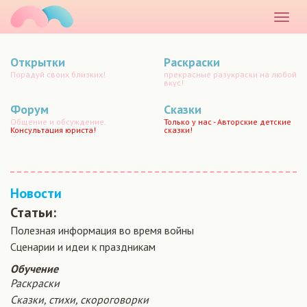
маматато
Раскр
меню
Открытки
Раскраски
Порадуй своих близких!
прекрасные разукраски на любой
вкус!
Форум
Сказки
Общение и обсуждение.
Только у нас - Авторские детские
Консультация юриста!
сказки!
Новости
Статьи:
Полезная информация во время войны
Сценарии и идеи к праздникам
Обучение
Раскраски
Сказки, стихи, скороговорки