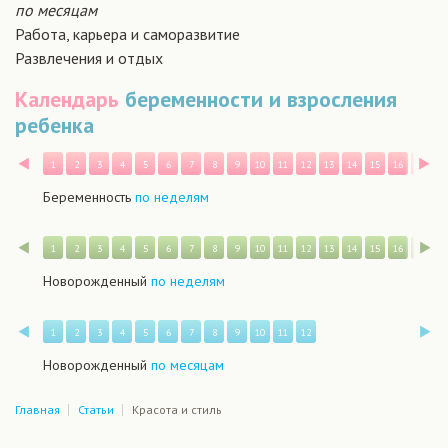
по месяцам
Работа, карьера и саморазвитие
Развлечения и отдых
Календарь
беременности и взросления
ребенка
Назад
В
1
2
3
4
5
6
7
8
9
10
11
12
13
14
15
16
17
1
Беременность
по неделям
Назад
В
1
2
3
4
5
6
7
8
9
10
11
12
13
14
15
16
17
1
Новорожденный
по неделям
Назад
В
1
2
3
4
5
6
7
8
9
10
11
12
Новорожденный
по месяцам
Главная
Статьи
Красота и стиль