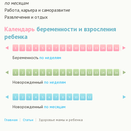
по месяцам
Работа, карьера и саморазвитие
Развлечения и отдых
Календарь
беременности и взросления
ребенка
Назад
В
1
2
3
4
5
6
7
8
9
10
11
12
13
14
15
16
17
1
Беременность
по неделям
Назад
В
1
2
3
4
5
6
7
8
9
10
11
12
13
14
15
16
17
1
Новорожденный
по неделям
Назад
В
1
2
3
4
5
6
7
8
9
10
11
12
Новорожденный
по месяцам
Главная
Статьи
Здоровье мамы и ребенка