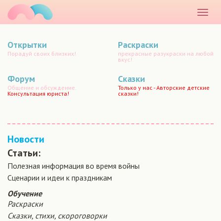
маматато
Раскр
меню
Открытки
Раскраски
Порадуй своих близких!
прекрасные разукраски на любой
вкус!
Форум
Сказки
Общение и обсуждение.
Только у нас - Авторские детские
Консультация юриста!
сказки!
Новости
Статьи:
Полезная информация во время войны
Сценарии и идеи к праздникам
Обучение
Раскраски
Сказки, стихи, скороговорки