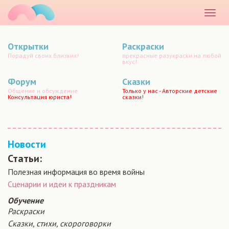
маматато
Раскр
меню
Открытки
Раскраски
Порадуй своих близких!
прекрасные разукраски на любой
вкус!
Форум
Сказки
Общение и обсуждение.
Только у нас - Авторские детские
Консультация юриста!
сказки!
Новости
Статьи:
Полезная информация во время войны
Сценарии и идеи к праздникам
Обучение
Раскраски
Сказки, стихи, скороговорки