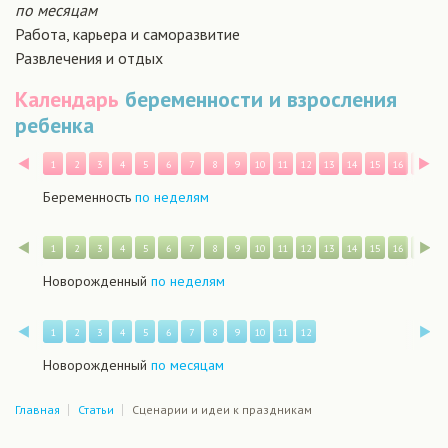
по месяцам
Работа, карьера и саморазвитие
Развлечения и отдых
Календарь
беременности и взросления
ребенка
Назад
В
1
2
3
4
5
6
7
8
9
10
11
12
13
14
15
16
17
1
Беременность
по неделям
Назад
В
1
2
3
4
5
6
7
8
9
10
11
12
13
14
15
16
17
1
Новорожденный
по неделям
Назад
В
1
2
3
4
5
6
7
8
9
10
11
12
Новорожденный
по месяцам
Главная
Статьи
Сценарии и идеи к праздникам