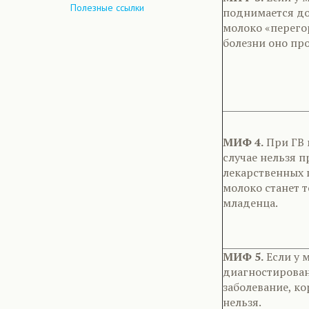
Полезные ссылки
поднимается до
молоко «перегор
болезни оно пр
МИФ 4.
При ГВ 
случае нельзя 
лекарственных п
молоко станет 
младенца.
МИФ 5.
Если у 
диагностирова
заболевание, к
нельзя.