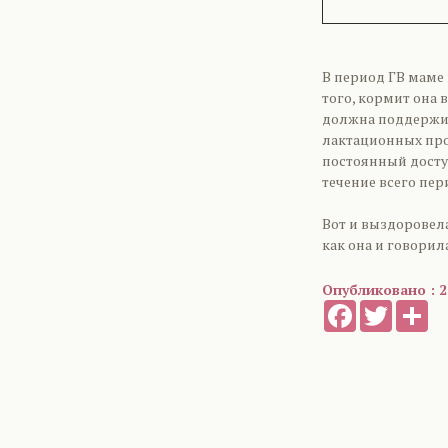
В период ГВ маме
того, кормит она
должна поддержив
лактационных прок
постоянный доступ
течение всего пе
Вот и выздоровела
как она и говорила
Опубликовано : 2
Facebook
Twitter
Sh