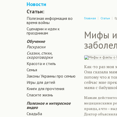
Новости
Статьи:
Полезная информация во
Главная
Статьи
Г
время войны
Сценарии и идеи к
Мифы и 
праздникам
Обучение
заболе
Раскраски
Сказки, стихи,
скороговорки
Красота и стиль
Как-то раз моя 
Семья
Она сказала мам
Законы Украины про семью
потому что я то
сейчас мне прек
Игры для детей
мама с бабушкой
Книги для прочтения
Спасите жизнь
Мамам действител
Полезное и интересное
медицинскими рек
видео
правда, а что – в
Свадьба
Доктор объяснила