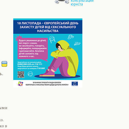
консультации
юриста
ь.
ными
о.
ко в