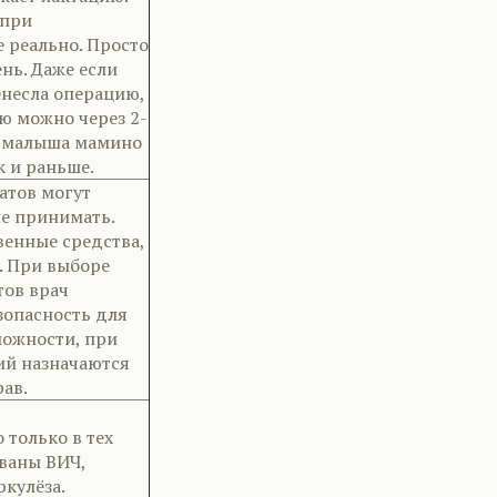
 при
 реально. Просто
нь. Даже если
енесла операцию,
ю можно через 2-
ля малыша мамино
к и раньше.
атов могут
не принимать.
венные средства,
. При выборе
тов врач
зопасность для
можности, при
ий назначаются
рав.
только в тех
ованы ВИЧ,
ркулёза.