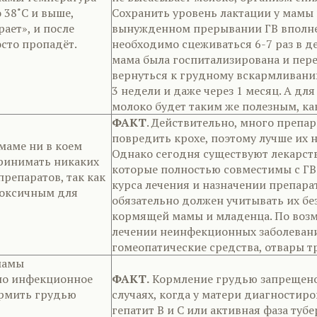
 38˚С и выше,
Сохранить уровень лактации у мамы
ает», и после
вынужденном прерывании ГВ вполне
осто пропадёт.
необходимо сцеживаться 6-7 раз в де
мама была госпитализирована и пер
вернуться к грудному вскармливани
3 недели и даже через 1 месяц. А д
молоко будет таким же полезным, ка
ФАКТ
. Действительно, много препар
повредить крохе, поэтому лучше их 
маме ни в коем
Однако сегодня существуют лекарст
принимать никаких
которые полностью совместимы с ГВ
репаратов, так как
курса лечения и назначении препара
токсичным для
обязательно должен учитывать их бе
кормящей мамы и младенца. По воз
лечении неинфекционных заболеван
гомеопатические средства, отвары т
мамы
но инфекционное
ФАКТ.
Кормление грудью запрещено 
ормить грудью
случаях, когда у матери диагностир
гепатит В и С или активная фаза тубе