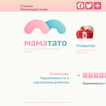
Facebook
Twitter
Sh
Главная
Рекламодателям
мама
тато
Открытки
Все, что вы должны знать о
Порадуй своих
детях
близких!
Календарь
Назад
1
2
3
4
беременности и
взросления ребенка
Беременность