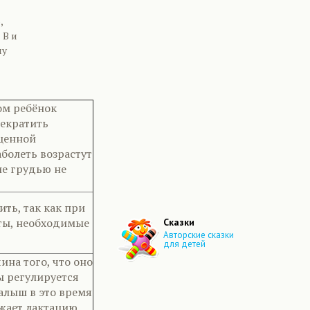
,
 В и
му
ом ребёнок
рекратить
ценной
болеть возрастут
ие грудью не
ть, так как при
ты, необходимые
Сказки
Авторские сказки
для детей
ина того, что оно
ы регулируется
малыш в это время
жает лактацию.