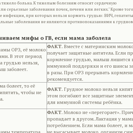
ма тяжело больна. К тяжелым болезням относят сердечную
ли серьезные заболевания почек, печени или легких." Кроме того
е инфекции, при которых нельзя кормить грудью: ВИЧ, гепатиты
стальные заболевания не являются противопоказаниями к грудно
чиваем мифы о ГВ, если мама заболела
ФАКТ.
Вместе с материнским молок
мамы ОРЗ, её молоко
получает защитные антитела. Если п
ами. В этот период
кормление грудью, малыш лишится 
а грудью нельзя,
иммунной поддержки и его шансы за
ыш заболеет.
в разы. При ОРЗ прерывать кормлен
рекомендуется.
а болеет, то её
ФАКТ.
Грудное молоко нельзя кипяти
ипятить, чтобы не
этом погибают все защитные элемен
а.
для иммунной системы ребёнка.
ФАКТ
. Молоко не «перегорает». Прич
пропадает в другом. Лактация у мам
потреблением. Если мама болеет, и 
мамы температура
не высасывает молоко, организм сни