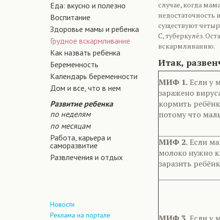
случае, когда ма
Еда: вкусно и полезно
недостаточность и
Воспитание
существуют четыр
Здоровье мамы и ребенка
С, туберкулёз. О
Грудное вскармливание
вскармливанию.
Как назвать ребенка
Итак, развен
Беременность
Календарь беременности
МИФ 1.
Если у 
Дом и все, что в нем
заражено вирус
кормить ребёнк
Развитие ребенка
по неделям
потому что мал
по месяцам
Работа, карьера и
МИФ 2.
Если мам
саморазвитие
молоко нужно к
Развлечения и отдых
заразить ребёнк
Новости
Реклама на портале
МИФ 3.
Если у 