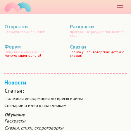
маматато
Раскр
меню
Открытки
Раскраски
Порадуй своих близких!
прекрасные разукраски на любой
вкус!
Форум
Сказки
Общение и обсуждение.
Только у нас - Авторские детские
Консультация юриста!
сказки!
Новости
Статьи:
Полезная информация во время войны
Сценарии и идеи к праздникам
Обучение
Раскраски
Сказки, стихи, скороговорки