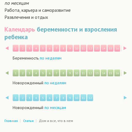
по месяцам
Работа, карьера и саморазвитие
Развлечения и отдых
Календарь
беременности и взросления
ребенка
Назад
В
1
2
3
4
5
6
7
8
9
10
11
12
13
14
15
16
17
1
Беременность
по неделям
Назад
В
1
2
3
4
5
6
7
8
9
10
11
12
13
14
15
16
17
1
Новорожденный
по неделям
Назад
В
1
2
3
4
5
6
7
8
9
10
11
12
Новорожденный
по месяцам
Главная
Статьи
Дом и все, что в нем