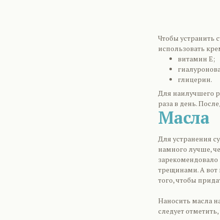
Чтобы устранить с
использовать кре
витамин Е;
гиалуронова
глицерин.
Для наилучшего р
раза в день. Посл
Масла
Для устранения су
намного лучше, ч
зарекомендовало в
трещинами. А вот 
того, чтобы прид
Наносить масла на
следует отметить, 