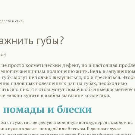
расота и стиль
ажнить губы?
о не просто косметический дефект, но и настоящая пробл
 многим женщинам полноценно жить. Ведь в запущенно
 губы могут не только шелушиться, но и трескаться. Чтоб
ения сплошных болезненных ран на губах, необходимо
иться о них. И в этом могут помочь обычные косметичес
рые можно купить в любом магазине косметики.
 помады и блески
бы от сухости в ветреную и холодную погоду, перед выходом на
льно нужно красить помадой или блеском. В данном случае
ие» косметические средства не стоит. Вам потребуются жирные