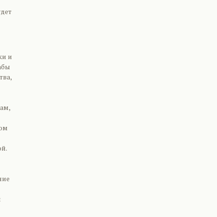
удет
ки и
абы
тва,
ам,
дом
й.
ние
и