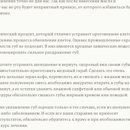
ажнения точно не для вас. Так как после нанесения масла и
 вас во рту будет неприятный привкус, от которого избавиться б
ично.
тический продукт, который отлично устраняет ороговевшие клет
орению процесса обновления клеток. Однако промышленные скр
хости губ не подходят. В них имеются вредные химические вещес
ровоцировать сильное раздражение губ.
 хотите устранить шелушение и вернуть здоровый вид своим губк
амостоятельно приготовить медовый скраб. Сделать это очень
зять цельные зерна кофе, перемолоть их и смешать с жидким ме
Далее полученную смесь необходимо аккуратно втирать в губы на
инут, а ее остатки удалить влажной салфеткой или обычной водо
едуры обязательно смажьте губы жирным кремом или помадой.
для увлажнения губ хороши только в тех случаях, если их шелуше
либо заболеванием. И если все ваши старания не приносят
зультатов, обязательно обратитесь к врачу и при необходимост
курс лечения.