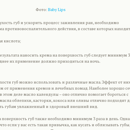
Фото:
Baby Lips
ухость губ и ускорить процесс заживления ран, необходимо
ма противовоспалительного действия, в составе которых находят
я кислота;
езультата наносить крема на поверхность губ следует минимум 3
еднее их применение должно приходиться на ночь.
хости губ можно использовать и различные масла. Эффект от ни
ем от применения кремов и лечебных помад. Наиболее хорошо се
 этом деле масло календулы – оно отлично помогает бороться с
масла облепихи, касторки, кокоса или оливы отлично подходят 
ать губам увлажненный и здоровый внешний вид.
 поверхность губ также необходимо минимум 3 раза в день. Одн
что если у вас есть такая привычка, как кусать и облизывать губы,