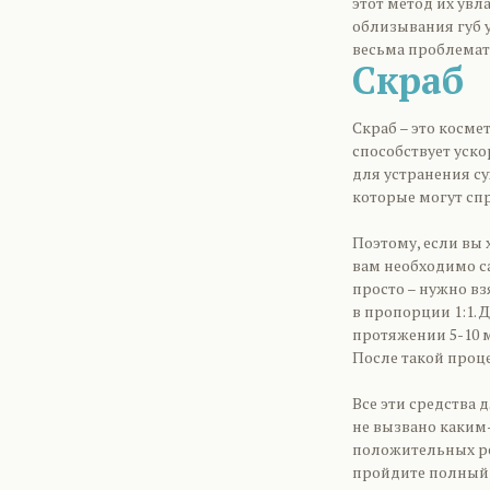
этот метод их увл
облизывания губ у
весьма проблемат
Скраб
Скраб – это косме
способствует уск
для устранения су
которые могут сп
Поэтому, если вы
вам необходимо с
просто – нужно в
в пропорции 1:1. 
протяжении 5-10 м
После такой проц
Все эти средства 
не вызвано каким-
положительных ре
пройдите полный 