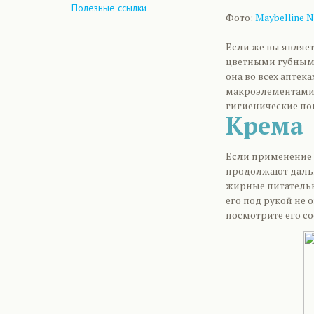
Полезные ссылки
Фото:
Maybelline 
Если же вы являе
цветными губными
она во всех аптек
макроэлементами,
гигиенические пом
Крема
Если применение п
продолжают дальш
жирные питательны
его под рукой не 
посмотрите его со