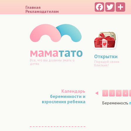
Facebook
Twitter
Sh
Главная
Рекламодателям
мама
тато
Открытки
Все, что вы должны знать о
Порадуй своих
детях
близких!
Календарь
Назад
1
2
3
4
беременности и
взросления ребенка
Беременность