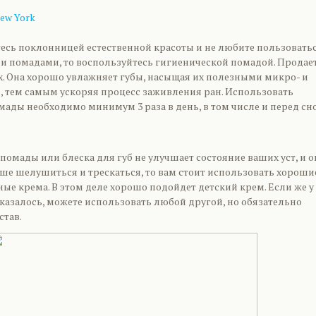
New York
тесь поклонницей естественной красоты и не любите пользовать
 помадами, то воспользуйтесь гигиенической помадой. Продае
ах. Она хорошо увлажняет губы, насыщая их полезными микро- и
 тем самым ускоряя процесс заживления ран. Использовать
ады необходимо минимум 3 раза в день, в том числе и перед сн
омады или блеска для губ не улучшает состояние ваших уст, и 
е шелушиться и трескаться, то вам стоит использовать хороши
е крема. В этом деле хорошо подойдет детский крем. Если же у 
оказалось, можете использовать любой другой, но обязательно
став.