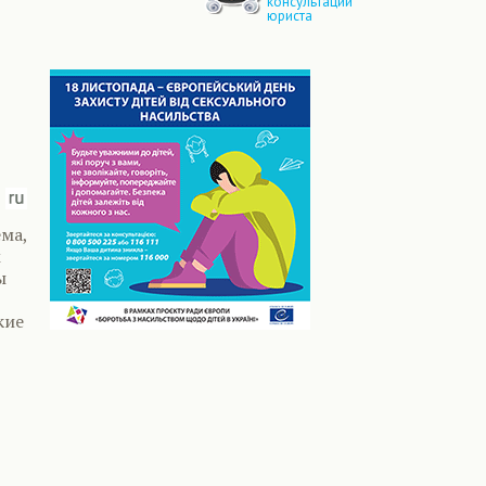
консультации
юриста
ема,
м
ы
кие