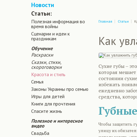
Новости
Статьи:
Полезная информация во
Главная
Статьи
К
время войны
Сценарии и идеи к
Как увл
праздникам
Обучение
Раскраски
Сказки, стихи,
Сухие губы – эт
скороговорки
которая мешает
Красота и стиль
состоянии сухие
Семья
избежать появл
Законы Украины про семью
ежедневно забот
Игры для детей
средства, кото
Книги для прочтения
Губные
Спасите жизнь
Полезное и интересное
Чтобы защитить гу
видео
улицу их обязате
Свадьба
использовать «сух