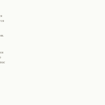
ся
тся
ом.
они
е
вас