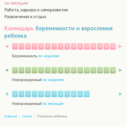
по месяцам
Работа, карьера и саморазвитие
Развлечения и отдых
Календарь
беременности и взросления
ребенка
Назад
В
1
2
3
4
5
6
7
8
9
10
11
12
13
14
15
16
17
1
Беременность
по неделям
Назад
В
1
2
3
4
5
6
7
8
9
10
11
12
13
14
15
16
17
1
Новорожденный
по неделям
Назад
В
1
2
3
4
5
6
7
8
9
10
11
12
Новорожденный
по месяцам
Главная
Статьи
Развитие ребенка