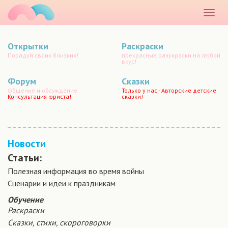
маматато
Раскр
меню
Открытки
Раскраски
Порадуй своих близких!
прекрасные разукраски на любой
вкус!
Форум
Сказки
Общение и обсуждение.
Только у нас - Авторские детские
Консультация юриста!
сказки!
Новости
Статьи:
Полезная информация во время войны
Сценарии и идеи к праздникам
Обучение
Раскраски
Сказки, стихи, скороговорки