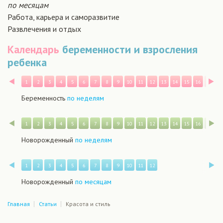
по месяцам
Работа, карьера и саморазвитие
Развлечения и отдых
Календарь
беременности и взросления
ребенка
Назад
В
1
2
3
4
5
6
7
8
9
10
11
12
13
14
15
16
17
1
Беременность
по неделям
Назад
В
1
2
3
4
5
6
7
8
9
10
11
12
13
14
15
16
17
1
Новорожденный
по неделям
Назад
В
1
2
3
4
5
6
7
8
9
10
11
12
Новорожденный
по месяцам
Главная
Статьи
Красота и стиль