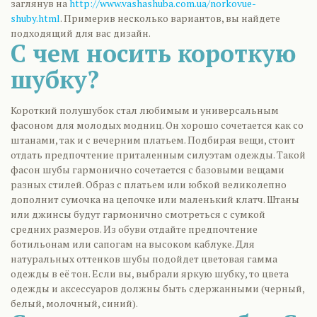
заглянув на
http://www.vashashuba.com.ua/norkovue-
shuby.html
. Примерив несколько вариантов, вы найдете
подходящий для вас дизайн.
С чем носить короткую
шубку?
Короткий полушубок стал любимым и универсальным
фасоном для молодых модниц. Он хорошо сочетается как со
штанами, так и с вечерним платьем. Подбирая вещи, стоит
отдать предпочтение приталенным силуэтам одежды. Такой
фасон шубы гармонично сочетается с базовыми вещами
разных стилей. Образ с платьем или юбкой великолепно
дополнит сумочка на цепочке или маленький клатч. Штаны
или джинсы будут гармонично смотреться с сумкой
средних размеров. Из обуви отдайте предпочтение
ботильонам или сапогам на высоком каблуке. Для
натуральных оттенков шубы подойдет цветовая гамма
одежды в её тон. Если вы, выбрали яркую шубку, то цвета
одежды и аксессуаров должны быть сдержанными (черный,
белый, молочный, синий).