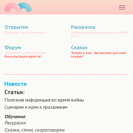
маматато
Раскр
меню
Открытки
Раскраски
Порадуй своих близких!
прекрасные разукраски на любой
вкус!
Форум
Сказки
Общение и обсуждение.
Только у нас - Авторские детские
Консультация юриста!
сказки!
Новости
Статьи:
Полезная информация во время войны
Сценарии и идеи к праздникам
Обучение
Раскраски
Сказки, стихи, скороговорки