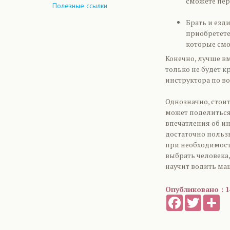
сможете пер
Полезные ссылки
Брать и езд
приобретете 
которые смог
Конечно, лучше вм
только не будет к
инструктора по в
Однозначно, стоит
может поделиться 
впечатления об ин
достаточно пользы
при необходимости
выбрать человека
научит водить ма
Опубликовано : 1
Facebook
Twitter
Sh