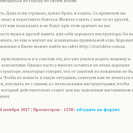
емещаться по городу по своим делам.
ить. Даже если страшно, нужно брать и ездить. Со временем вы
опыт и перестанете бояться. Можете ездить с кем-то из друзей,
ут вам подсказать и не будут при этом кричать на вас.
есто мужа и друзей нанять для себя хорошего инструктора. Он н
ричать, но еще и научит вас изначально правильной езде. Хороше
ождению в Киеве можно найти на сайте
http://startdrive.com.ua
.
 прислушаться и к советам тех, кто уже учился водить машину и
контактами. Однако часто у многих остаются не очень хорошие
структоре, некоторые говорят, что от занятий по вождению не б
. Чтобы не попасть в такую ситуацию, советуем вам не лениться и
, поездить не с одним, а с несколькими инструкторами, чтобы
, который действительно станет для вас надежным наставником 
шину.
4 ноября 2017 | Просмотров : 1538 |
обсудить на форуме
are