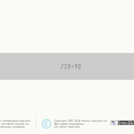
|
и материалов портала
Copyright 2007-2026 Mama-tato.com.ua
 активная ссылка на
Все права защищены.
ательным условием
All rights reserverd.