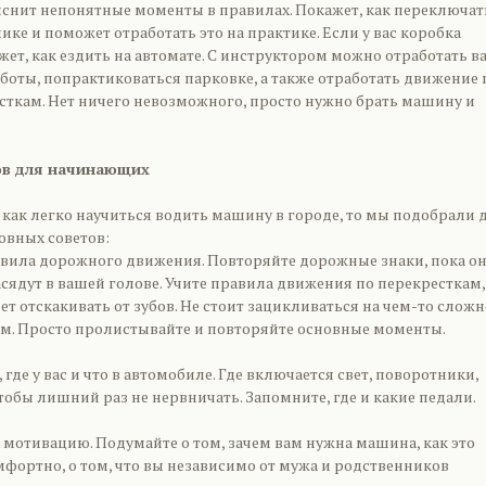
яснит непонятные моменты в правилах. Покажет, как переключат
ике и поможет отработать это на практике. Если у вас коробка
ажет, как ездить на автомате. С инструктором можно отработать в
аботы, попрактиковаться парковке, а также отработать движение 
ткам. Нет ничего невозможного, просто нужно брать машину и
ов для начинающих
, как легко научиться водить машину в городе, то мы подобрали 
овных советов:
вила дорожного движения. Повторяйте дорожные знаки, пока о
асядут в вашей голове. Учите правила движения по перекресткам,
нет отскакивать от зубов. Не стоит зацикливаться на чем-то слож
м. Просто пролистывайте и повторяйте основные моменты.
 где у вас и что в автомобиле. Где включается свет, поворотники,
тобы лишний раз не нервничать. Запомните, где и какие педали.
мотивацию. Подумайте о том, зачем вам нужна машина, как это
мфортно, о том, что вы независимо от мужа и родственников