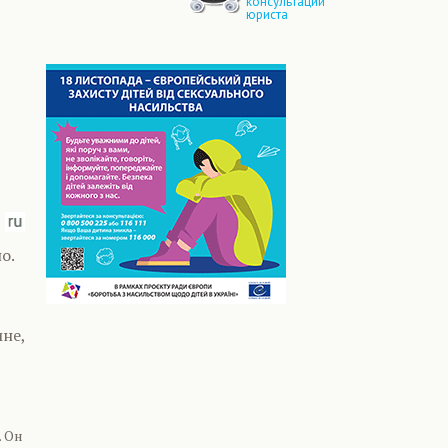
консультации
юриста
о.
ине,
 Он