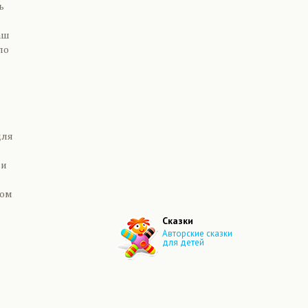
ь
аш
по
для
ни
ном
Сказки
Авторские сказки
для детей