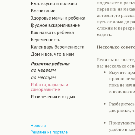
подскажет и разъ
Еда: вкусно и полезно
передачи на механ
Воспитание
автомат, то расск
Здоровье мамы и ребенка
путь от дома до р
Грудное вскармливание
сложным перекрес
Как назвать ребенка
ездить.
Беременность
Календарь беременности
Несколько совет
Дом и все, что в нем
Если вы не знаете
Развитие ребенка
вас несколько осн
по неделям
Выучите пра
по месяцам
прочно не з
Работа, карьера и
пока не нач
саморазвитие
и непонятно
Развлечения и отдых
Разберитесь,
дворники, ч
Придумайте 
Новости
удобно и ко
Реклама на портале