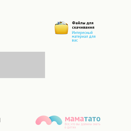
Файлы для
скачивания
Интересный
материал для
вас
мама
тато
Все, что вы должны знать
о детях