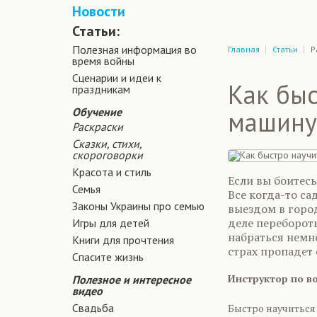
Новости
Статьи:
Полезная информация во
Главная
Статьи
Р
время войны
Сценарии и идеи к
Как быс
праздникам
Обучение
машину 
Раскраски
Сказки, стихи,
скороговорки
Красота и стиль
Если вы боитесь
Семья
Все когда-то са
Законы Украины про семью
выездом в город
деле перебороть
Игры для детей
набраться немно
Книги для прочтения
страх пропадет 
Спасите жизнь
Инструктор по в
Полезное и интересное
видео
Свадьба
Быстро научиться