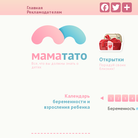
Facebook
Twitter
Sh
Главная
Рекламодателям
мама
тато
Открытки
Все, что вы должны знать о
Порадуй своих
детях
близких!
Календарь
Назад
1
2
3
4
беременности и
взросления ребенка
Беременность