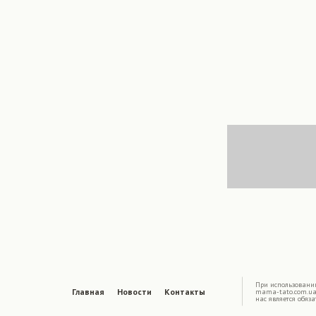
|
При использовани
Главная
Новости
Контакты
mama-tato.com.ua
нас является обяз