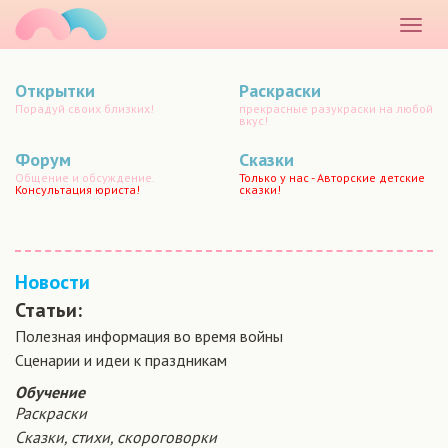
маматато
Раскр
меню
Открытки
Раскраски
Порадуй своих близких!
прекрасные разукраски на любой
вкус!
Форум
Сказки
Общение и обсуждение.
Только у нас - Авторские детские
Консультация юриста!
сказки!
Новости
Статьи:
Полезная информация во время войны
Сценарии и идеи к праздникам
Обучение
Раскраски
Сказки, стихи, скороговорки