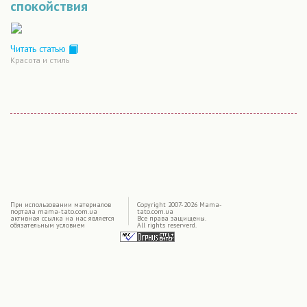
спокойствия
Читать статью
Красота и стиль
|
При использовании материалов
Copyright 2007-2026 Mama-
портала mama-tato.com.ua
tato.com.ua
активная ссылка на нас является
Все права защищены.
обязательным условием
All rights reserverd.