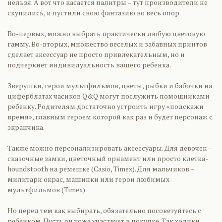
нельзя. А вот что касается палитры – тут производители не
скупились, и пустили свою фантазию во весь опор.
Во-первых, можно выбрать практически любую цветовую
гамму. Во-вторых, множество веселых и забавных принтов
сделает аксессуар не просто привлекательным, но и
подчеркнет индивидуальность вашего ребенка.
Зверушки, герои мультфильмов, цветы, рыбки и бабочки на
циферблатах часиков Q&Q могут послужить помощниками
ребенку. Родителям достаточно устроить игру «подскажи
время», главным героем которой как раз и будет персонаж с
экранчика.
Также можно персонализировать аксессуары. Для девочек –
сказочные замки, цветочный орнамент или просто клетка-
houndstooth на ремешке (Casio, Timex). Для мальчиков –
милитари окрас, машинки или герои любимых
мультфильмов (Timex).
Но перед тем как выбирать, обязательно посоветуйтесь с
ребенком. Пусть он тоже участвует в покупке. Так ходики