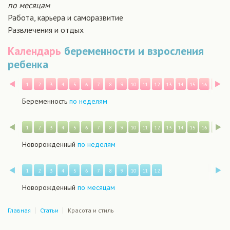
по месяцам
Работа, карьера и саморазвитие
Развлечения и отдых
Календарь
беременности и взросления
ребенка
Назад
В
1
2
3
4
5
6
7
8
9
10
11
12
13
14
15
16
17
1
Беременность
по неделям
Назад
В
1
2
3
4
5
6
7
8
9
10
11
12
13
14
15
16
17
1
Новорожденный
по неделям
Назад
В
1
2
3
4
5
6
7
8
9
10
11
12
Новорожденный
по месяцам
Главная
Статьи
Красота и стиль