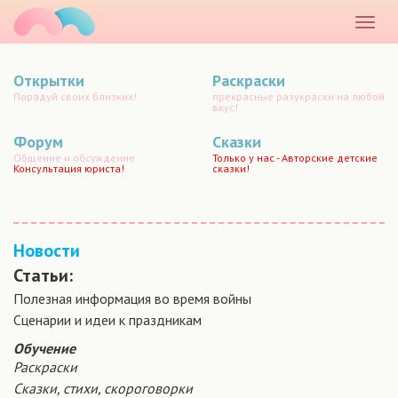
маматато
Раскр
меню
Открытки
Раскраски
Порадуй своих близких!
прекрасные разукраски на любой
вкус!
Форум
Сказки
Общение и обсуждение.
Только у нас - Авторские детские
Консультация юриста!
сказки!
Новости
Статьи:
Полезная информация во время войны
Сценарии и идеи к праздникам
Обучение
Раскраски
Сказки, стихи, скороговорки