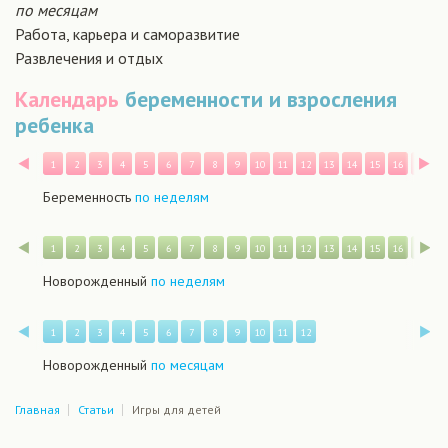
по месяцам
Работа, карьера и саморазвитие
Развлечения и отдых
Календарь
беременности и взросления
ребенка
Назад
В
1
2
3
4
5
6
7
8
9
10
11
12
13
14
15
16
17
1
Беременность
по неделям
Назад
В
1
2
3
4
5
6
7
8
9
10
11
12
13
14
15
16
17
1
Новорожденный
по неделям
Назад
В
1
2
3
4
5
6
7
8
9
10
11
12
Новорожденный
по месяцам
Главная
Статьи
Игры для детей