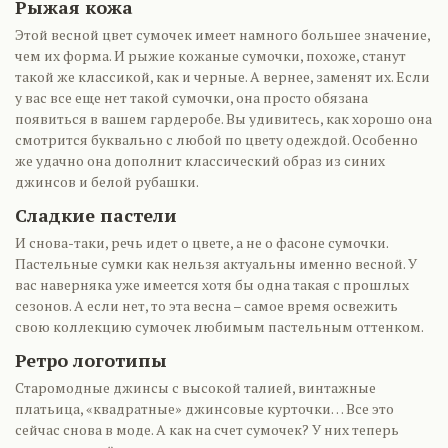
Рыжая кожа
Этой весной цвет сумочек имеет намного большее значение,
чем их форма. И рыжие кожаные сумочки, похоже, станут
такой же классикой, как и черные. А вернее, заменят их. Если
у вас все еще нет такой сумочки, она просто обязана
появиться в вашем гардеробе. Вы удивитесь, как хорошо она
смотрится буквально с любой по цвету одеждой. Особенно
же удачно она дополнит классический образ из синих
джинсов и белой рубашки.
Сладкие пастели
И снова-таки, речь идет о цвете, а не о фасоне сумочки.
Пастельные сумки как нельзя актуальны именно весной. У
вас наверняка уже имеется хотя бы одна такая с прошлых
сезонов. А если нет, то эта весна – самое время освежить
свою коллекцию сумочек любимым пастельным оттенком.
Ретро логотипы
Старомодные джинсы с высокой талией, винтажные
платьица, «квадратные» джинсовые курточки… Все это
сейчас снова в моде. А как на счет сумочек? У них теперь