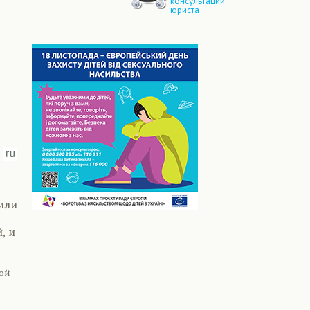
консультации
юриста
или
, и
дой