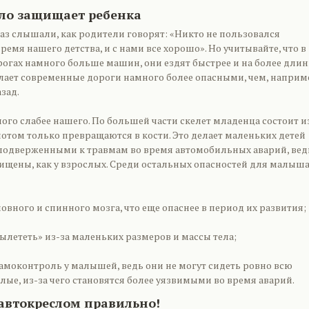
сло защищает ребенка
аз слышали, как родители говорят: «Никто не пользовался
ремя нашего детства, и с нами все хорошо». Но учитывайте, что в
рогах намного больше машин, они ездят быстрее и на более дли
елает современные дороги намного более опасными, чем, наприм
зад.
ого слабее нашего. По большей части скелет младенца состоит и
отом только превращаются в кости. Это делает маленьких детей
подверженными к травмам во время автомобильных аварий, вед
щищены, как у взрослых. Среди остальных опасностей для малыша
овного и спинного мозга, что еще опаснее в период их развития;
ылететь» из-за маленьких размеров и массы тела;
самоконтроль у малышей, ведь они не могут сидеть ровно всю
слые, из-за чего становятся более уязвимыми во время аварий.
 автокреслом правильно!