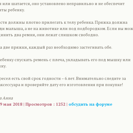
 или шатается, оно установлено неправильно и не обеспечит
ты ребенку.
ости должны плотно прилегать к телу ребенка. Пряжка должна
уди малыша, а не на животике или под подбородком. Если вы мож
динить два ремня, они лежат слишком свободно.
ла две пряжки, каждый раз необходимо застегивать обе.
ебенку спускать ремень с плеча, укладывать его под мышку или
ку.
ресел есть свой срок годности – 6 лет. Внимательно следите за
ксессуара и проверяйте дату его изготовления при покупке!
а Анна
9 мая 2018 | Просмотров : 1252 |
обсудить на форуме
are