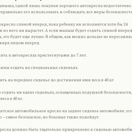
алыша, одной лишь покупки хорошего автокресла недостаточно.
правильно его использовать и соблюдать все меры безопасности
окресло спиной вперед, пока ребенку ни исполнится хотя бы 24
н из него ни вырастет. А если малыш будет ездить спиной вперед
а, это будет еще лучше. В общем, как можно дольше не пересажив
жира лицом вперед.
ить в автокреслах пристегнутыми до 7 лет.
олжны ездить на специальных сиденьях.
дить на переднее сиденье до достижения ими веса в 40 кг.
ы ездить ни каких сиденьях, оснащенных подушкой безопасности,
еса в 40 кг.
детское автомобильное кресло на заднее сиденье автомобиля; ег
 – самое безопасное, но боковые также подойдут.
кресла должно быть тщательно прикреплено к сиденью автомоби