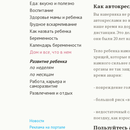
Еда: вкусно и полезно
Как автокре
Воспитание
Вы наверняка не р
Здоровье мамы и ребенка
автокреслами во в
Грудное вскармливание
наше время на до
Как назвать ребенка
дистанции. Это д
Беременность
они были 20 лет на
Календарь беременности
Тело ребенка намн
Дом и все, что в нем
хрящей, которые п
Развитие ребенка
намного сильнее 
по неделям
органы не так за
по месяцам
время аварии:
Работа, карьера и
саморазвитие
- повреждение гол
Развлечения и отдых
- большой риск «в
- недостаточный 
поездку, как взро
Новости
Пользуйтесь
Реклама на портале