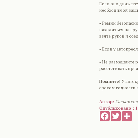
Если оно движется
необходимой защи
• Ремни безопасн
находиться на гр
взять рукой и сое
• Если у автокрес
• Не размешайте р
расстегивать пряж
Помните!
У авток
сроком годности а
Автор:
Сальников
Опубликовано : 1
Facebook
Twitter
Sh