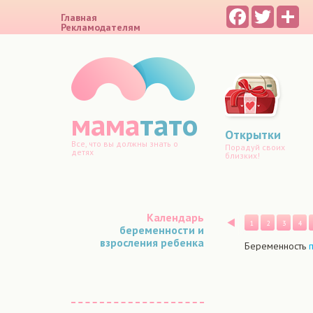
Facebook
Twitter
Sh
Главная
Рекламодателям
мама
тато
Открытки
Все, что вы должны знать о
Порадуй своих
детях
близких!
Календарь
Назад
1
2
3
4
беременности и
взросления ребенка
Беременность