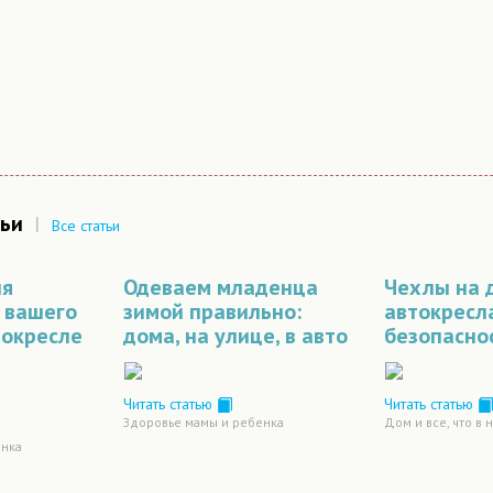
ьи
|
Все статьи
ля
Одеваем младенца
Чехлы на 
 вашего
зимой правильно:
автокресл
токресле
дома, на улице, в авто
безопасно
Читать статью
Читать статью
Здоровье мамы и ребенка
Дом и все, что в 
енка