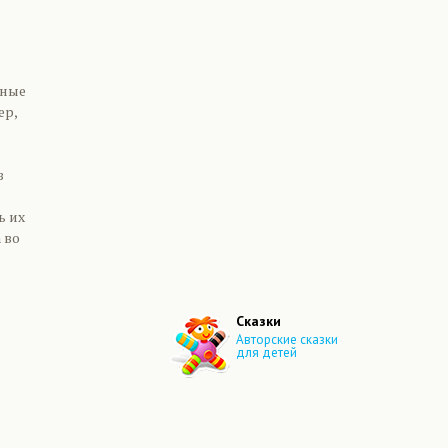
нные
ер,
з
ь их
 во
Сказки
Авторские сказки
для детей