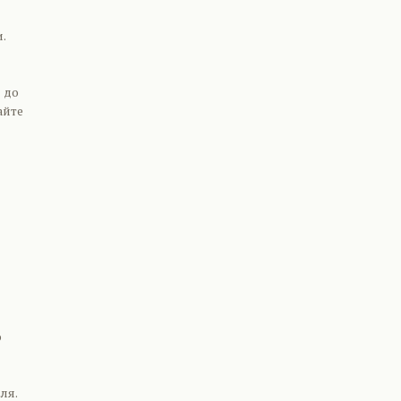
.
 до
айте
о
ля.