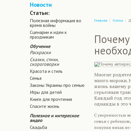
Новости
Статьи:
Полезная информация во
Главная
Статьи
Д
время войны
Сценарии и идеи к
Почему 
праздникам
Обучение
необхо
Раскраски
Сказки, стихи,
скороговорки
Красота и стиль
Многие родители
Семья
много мороки. Н
Законы Украины про семью
жизнь вашему р
серьезным травм
Игры для детей
Каждый год этот
Книги для прочтения
однажды в это 
Спасите жизнь
С уверенностью м
Полезное и интересное
видео
семьи с ребенком,
Свадьба
покупки никак не 