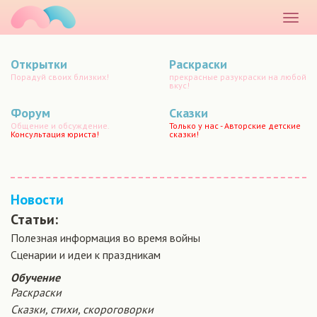
маматато
Раскр
меню
Открытки
Раскраски
Порадуй своих близких!
прекрасные разукраски на любой
вкус!
Форум
Сказки
Общение и обсуждение.
Только у нас - Авторские детские
Консультация юриста!
сказки!
Новости
Статьи:
Полезная информация во время войны
Сценарии и идеи к праздникам
Обучение
Раскраски
Сказки, стихи, скороговорки