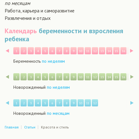
по месяцам
Работа, карьера и саморазвитие
Развлечения и отдых
Календарь
беременности и взросления
ребенка
Назад
В
1
2
3
4
5
6
7
8
9
10
11
12
13
14
15
16
17
1
Беременность
по неделям
Назад
В
1
2
3
4
5
6
7
8
9
10
11
12
13
14
15
16
17
1
Новорожденный
по неделям
Назад
В
1
2
3
4
5
6
7
8
9
10
11
12
Новорожденный
по месяцам
Главная
Статьи
Красота и стиль