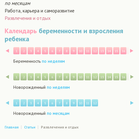
по месяцам
Работа, карьера и саморазвитие
Развлечения и отдых
Календарь
беременности и взросления
ребенка
Назад
В
1
2
3
4
5
6
7
8
9
10
11
12
13
14
15
16
17
1
Беременность
по неделям
Назад
В
1
2
3
4
5
6
7
8
9
10
11
12
13
14
15
16
17
1
Новорожденный
по неделям
Назад
В
1
2
3
4
5
6
7
8
9
10
11
12
Новорожденный
по месяцам
Главная
Статьи
Развлечения и отдых