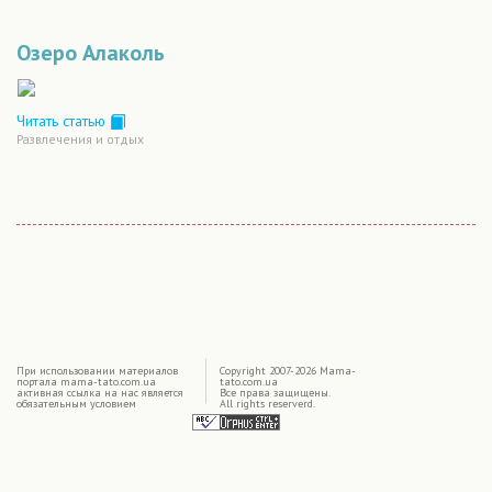
Озеро Алаколь
Читать статью
Развлечения и отдых
|
При использовании материалов
Copyright 2007-2026 Mama-
портала mama-tato.com.ua
tato.com.ua
активная ссылка на нас является
Все права защищены.
обязательным условием
All rights reserverd.