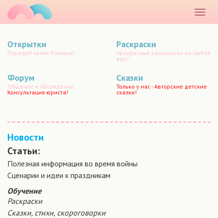
маматато
Раскр
меню
Открытки
Раскраски
Порадуй своих близких!
прекрасные разукраски на любой
вкус!
Форум
Сказки
Общение и обсуждение.
Только у нас - Авторские детские
Консультация юриста!
сказки!
Новости
Статьи:
Полезная информация во время войны
Сценарии и идеи к праздникам
Обучение
Раскраски
Сказки, стихи, скороговорки