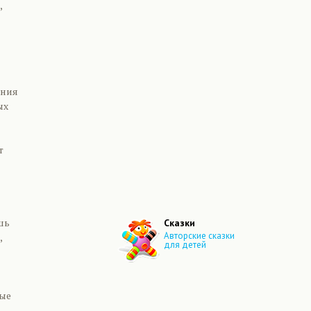
,
ания
ых
т
шь
Сказки
Авторские сказки
,
для детей
рые