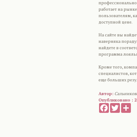
профессиональной
работает на рынк
пользователям, к
доступной цене.
На сайте вы найд
наверняка пораду
найдете в соответ
программа лояль
Кроме того, комп
специалистов, ко
еще больших резу
Автор:
Сальников
Опубликовано : 2
Facebook
Twitter
Sh