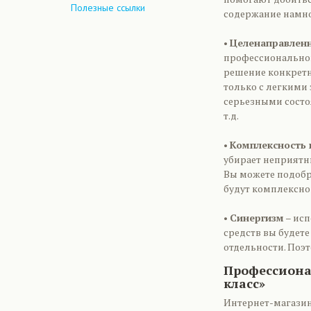
Полезные ссылки
содержание намно
•
Целенаправленн
профессиональной
решение конкретн
только с легкими 
серьезными состоя
т.д.
•
Комплексность 
убирает неприятны
Вы можете подобра
будут комплексно 
•
Синергизм
– исп
средств вы будет
отдельности. Поэ
Профессиона
класс»
Интернет-магазин 