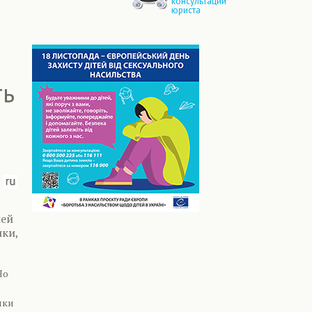
консультации
юриста
ть
шей
ки,
Но
ики