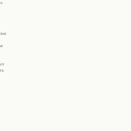
но
 вас
ая
от
ть