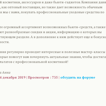
 косметики, аксессуаров и даже бьюти-гаджетов. Компания дав
е, как оптовый поставщик, но также дает возможность обычным
ак мы с вами, покупать профессиональные уходовые средства по
ете огромный ассортимент всевозможных бьюти-средств, а также
ют разнообразные скидки и акции, информацию о которых вы
ствующем разделе. А в дополнение к ним действует еще и бонусн
ности.
ания регулярно проводит интересные и полезные мастер-классы 
торые помогут вам почерпнуть актуальные знания, чтобы достига
льтатов с профессиональной косметикой!
а Анна
4 декабря 2019 | Просмотров : 735 |
обсудить на форуме
are