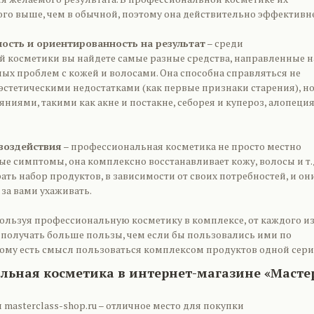
го выше, чем в обычной, поэтому она действительно эффективне
ость и ориентированность на результат
– среди
 косметики вы найдете самые разные средства, направленные н
ых проблем с кожей и волосами. Она способна справляться не
эстетическими недостатками (как первые признаки старения), но
ниями, такими как акне и постакне, себорея и купероз, алопеция
воздействия
– профессиональная косметика не просто местно
е симптомы, она комплексно восстанавливает кожу, волосы и т.
ть набор продуктов, в зависимости от своих потребностей, и он
за вами ухаживать.
ользуя профессиональную косметику в комплексе, от каждого и
е получать больше пользы, чем если бы пользовались ими по
тому есть смысл пользоваться комплексом продуктов одной сери
льная косметика в интернет-магазине «Масте
masterclass-shop.ru – отличное место для покупки