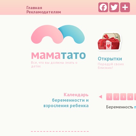
Facebook
Twitter
Sh
Главная
Рекламодателям
мама
тато
Открытки
Все, что вы должны знать о
Порадуй своих
детях
близких!
Календарь
Назад
1
2
3
4
беременности и
взросления ребенка
Беременность