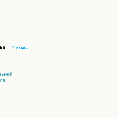
ьи
|
Все статьи
льной
ля