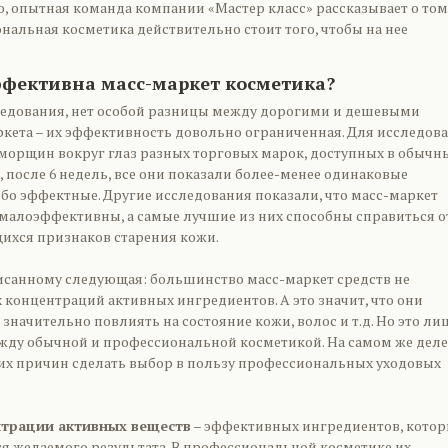
, опытная команда компании «Мастер класс» рассказывает о том
нальная косметика действительно стоит того, чтобы на нее
ффективна масс-маркет косметика?
ледования, нет особой разницы между дорогими и дешевыми
кета – их эффективность довольно ограниченная. Для исследов
 морщин вокруг глаз разных торговых марок, доступных в обычн
е, после 6 недель, все они показали более-менее одинаковые
обо эффектные. Другие исследования показали, что масс-маркет
малоэффективны, а самые лучшие из них способны справиться о
ихся признаков старения кожи.
санному следующая: большинство масс-маркет средств не
 концентраций активных ингредиентов. А это значит, что они
 значительно повлиять на состояние кожи, волос и т.д. Но это ли
жду обычной и профессиональной косметикой. На самом же деле
их причин сделать выбор в пользу профессиональных уходовых
трации активных веществ
– эффективных ингредиентов, кото
я желаемого результата. В профессиональной косметике их