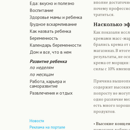
вполне достаточно
Еда: вкусно и полезно
почему профессио
Воспитание
тратиться.
Здоровье мамы и ребенка
Насколько э
Грудное вскармливание
Как назвать ребенка
Как показали исс
Беременность
кремами масс-мар
брались крема от
Календарь беременности
магазинах. В итог
Дом и все, что в нем
результаты, не ос
Развитие ребенка
крема от морщин 
по неделям
силы с 10% имеющ
по месяцам
Причина вышеопи
Работа, карьера и
саморазвитие
содержит высоких
Развлечения и отдых
попросту не могут
одно различие ме
есть много хорош
продуктов.
Новости
•
Высокие концен
Реклама на портале
помогают добитьс