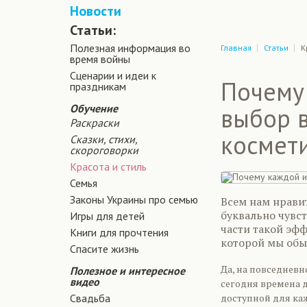
Новости
Статьи:
Полезная информация во
Главная
Статьи
К
время войны
Сценарии и идеи к
Почему 
праздникам
Обучение
выбор 
Раскраски
космет
Сказки, стихи,
скороговорки
Красота и стиль
Семья
Законы Украины про семью
Всем нам нрави
буквально чувст
Игры для детей
части такой эф
Книги для прочтения
которой мы обыч
Спасите жизнь
Да, на повседнев
Полезное и интересное
видео
сегодня времена 
Свадьба
доступной для каж