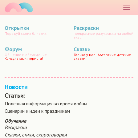
маматато
Раскр
меню
Открытки
Раскраски
Порадуй своих близких!
прекрасные разукраски на любой
вкус!
Форум
Сказки
Общение и обсуждение.
Только у нас - Авторские детские
Консультация юриста!
сказки!
Новости
Статьи:
Полезная информация во время войны
Сценарии и идеи к праздникам
Обучение
Раскраски
Сказки, стихи, скороговорки