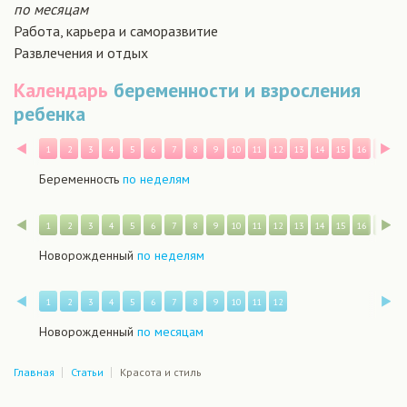
по месяцам
Работа, карьера и саморазвитие
Развлечения и отдых
Календарь
беременности и взросления
ребенка
Назад
В
1
2
3
4
5
6
7
8
9
10
11
12
13
14
15
16
17
1
Беременность
по неделям
Назад
В
1
2
3
4
5
6
7
8
9
10
11
12
13
14
15
16
17
1
Новорожденный
по неделям
Назад
В
1
2
3
4
5
6
7
8
9
10
11
12
Новорожденный
по месяцам
Главная
Статьи
Красота и стиль