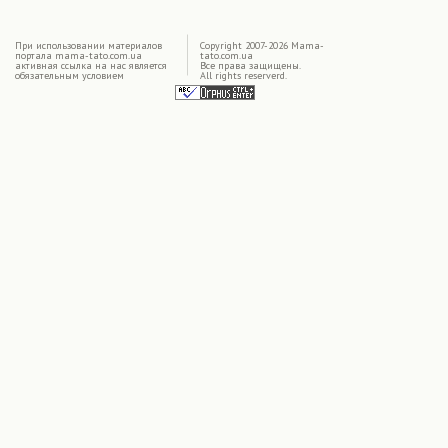
|
При использовании материалов
Copyright 2007-2026 Mama-
портала mama-tato.com.ua
tato.com.ua
активная ссылка на нас является
Все права защищены.
обязательным условием
All rights reserverd.