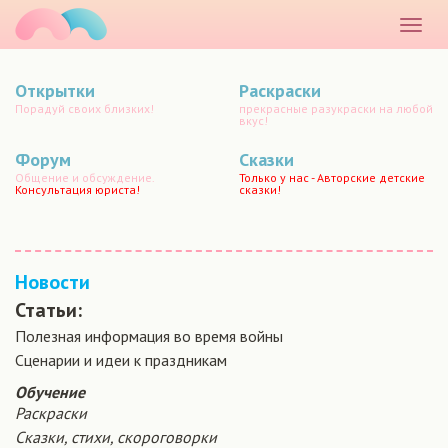
маматато
Раскр
меню
Открытки
Раскраски
Порадуй своих близких!
прекрасные разукраски на любой
вкус!
Форум
Сказки
Общение и обсуждение.
Только у нас - Авторские детские
Консультация юриста!
сказки!
Новости
Статьи:
Полезная информация во время войны
Сценарии и идеи к праздникам
Обучение
Раскраски
Сказки, стихи, скороговорки