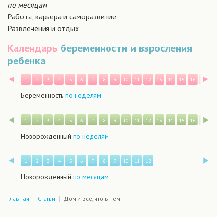
по месяцам
Работа, карьера и саморазвитие
Развлечения и отдых
Календарь
беременности и взросления
ребенка
Назад
В
1
2
3
4
5
6
7
8
9
10
11
12
13
14
15
16
17
1
Беременность
по неделям
Назад
В
1
2
3
4
5
6
7
8
9
10
11
12
13
14
15
16
17
1
Новорожденный
по неделям
Назад
В
1
2
3
4
5
6
7
8
9
10
11
12
Новорожденный
по месяцам
Главная
Статьи
Дом и все, что в нем