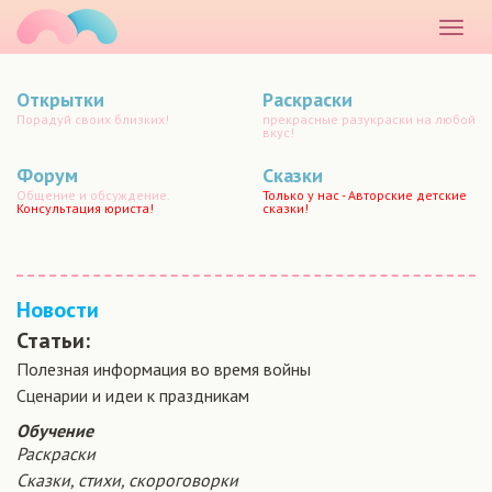
маматато
Раскр
меню
Открытки
Раскраски
Порадуй своих близких!
прекрасные разукраски на любой
вкус!
Форум
Сказки
Общение и обсуждение.
Только у нас - Авторские детские
Консультация юриста!
сказки!
Новости
Статьи:
Полезная информация во время войны
Сценарии и идеи к праздникам
Обучение
Раскраски
Сказки, стихи, скороговорки