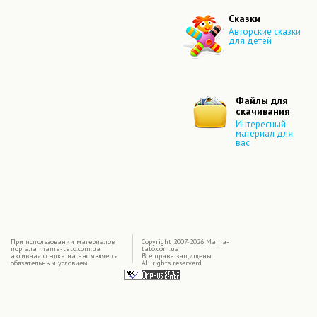
Сказки
Авторские сказки
для детей
Файлы для
скачивания
Интересный
материал для
вас
|
При использовании материалов
Copyright 2007-2026 Mama-
портала mama-tato.com.ua
tato.com.ua
активная ссылка на нас является
Все права защищены.
обязательным условием
All rights reserverd.