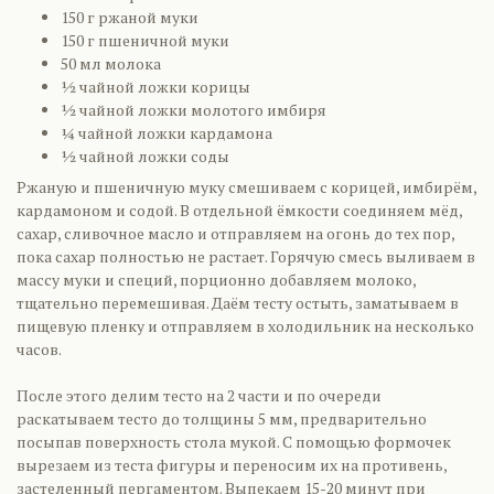
150 г ржаной муки
150 г пшеничной муки
50 мл молока
½ чайной ложки корицы
½ чайной ложки молотого имбиря
¼ чайной ложки кардамона
½ чайной ложки соды
Ржаную и пшеничную муку смешиваем с корицей, имбирём,
кардамоном и содой. В отдельной ёмкости соединяем мёд,
сахар, сливочное масло и отправляем на огонь до тех пор,
пока сахар полностью не растает. Горячую смесь выливаем в
массу муки и специй, порционно добавляем молоко,
тщательно перемешивая. Даём тесту остыть, заматываем в
пищевую пленку и отправляем в холодильник на несколько
часов.
После этого делим тесто на 2 части и по очереди
раскатываем тесто до толщины 5 мм, предварительно
посыпав поверхность стола мукой. С помощью формочек
вырезаем из теста фигуры и переносим их на противень,
застеленный пергаментом. Выпекаем 15-20 минут при