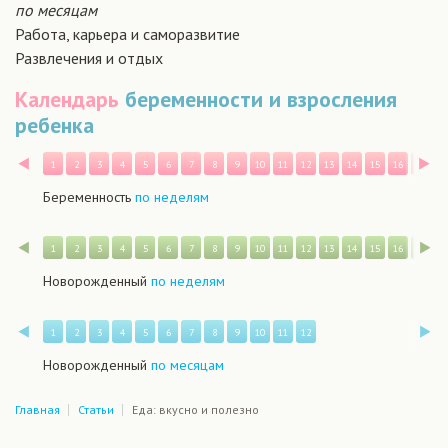
по месяцам
Работа, карьера и саморазвитие
Развлечения и отдых
Календарь
беременности и взросления
ребенка
Назад
В
1
2
3
4
5
6
7
8
9
10
11
12
13
14
15
16
17
1
Беременность
по неделям
Назад
В
1
2
3
4
5
6
7
8
9
10
11
12
13
14
15
16
17
1
Новорожденный
по неделям
Назад
В
1
2
3
4
5
6
7
8
9
10
11
12
Новорожденный
по месяцам
Главная
Статьи
Еда: вкусно и полезно