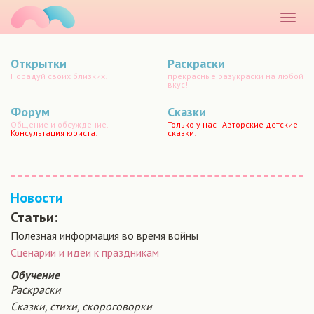
маматато
Раскр
меню
Открытки
Раскраски
Порадуй своих близких!
прекрасные разукраски на любой
вкус!
Форум
Сказки
Общение и обсуждение.
Только у нас - Авторские детские
Консультация юриста!
сказки!
Новости
Статьи:
Полезная информация во время войны
Сценарии и идеи к праздникам
Обучение
Раскраски
Сказки, стихи, скороговорки