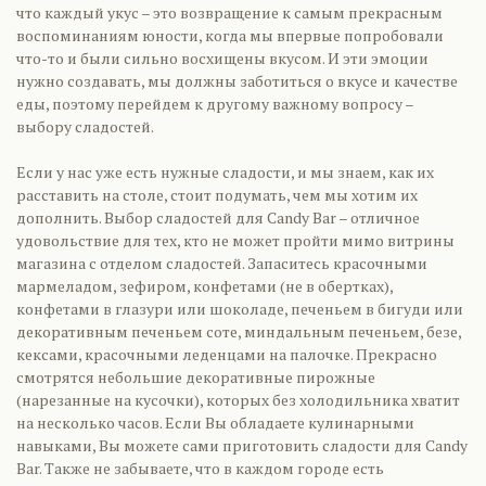
что каждый укус – это возвращение к самым прекрасным
воспоминаниям юности, когда мы впервые попробовали
что-то и были сильно восхищены вкусом. И эти эмоции
нужно создавать, мы должны заботиться о вкусе и качестве
еды, поэтому перейдем к другому важному вопросу –
выбору сладостей.
Если у нас уже есть нужные сладости, и мы знаем, как их
расставить на столе, стоит подумать, чем мы хотим их
дополнить. Выбор сладостей для Candy Bar – отличное
удовольствие для тех, кто не может пройти мимо витрины
магазина с отделом сладостей. Запаситесь красочными
мармеладом, зефиром, конфетами (не в обертках),
конфетами в глазури или шоколаде, печеньем в бигуди или
декоративным печеньем соте, миндальным печеньем, безе,
кексами, красочными леденцами на палочке. Прекрасно
смотрятся небольшие декоративные пирожные
(нарезанные на кусочки), которых без холодильника хватит
на несколько часов. Если Вы обладаете кулинарными
навыками, Вы можете сами приготовить сладости для Candy
Bar. Также не забываете, что в каждом городе есть