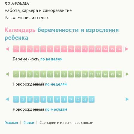
по месяцам
Работа, карьера и саморазвитие
Развлечения и отдых
Календарь
беременности и взросления
ребенка
Назад
В
1
2
3
4
5
6
7
8
9
10
11
12
13
14
15
16
17
1
Беременность
по неделям
Назад
В
1
2
3
4
5
6
7
8
9
10
11
12
13
14
15
16
17
1
Новорожденный
по неделям
Назад
В
1
2
3
4
5
6
7
8
9
10
11
12
Новорожденный
по месяцам
Главная
Статьи
Сценарии и идеи к праздникам