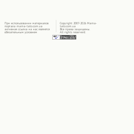
|
При использовании материалов
Copyright 2007-2026 Mama-
портала mama-tato.com.ua
tato.com.ua
активная ссылка на нас является
Все права защищены.
обязательным условием
All rights reserverd.