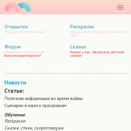
маматато
Раскр
меню
Открытки
Раскраски
Порадуй своих близких!
прекрасные разукраски на любой
вкус!
Форум
Сказки
Общение и обсуждение.
Только у нас - Авторские детские
Консультация юриста!
сказки!
Новости
Статьи:
Полезная информация во время войны
Сценарии и идеи к праздникам
Обучение
Раскраски
Сказки, стихи, скороговорки