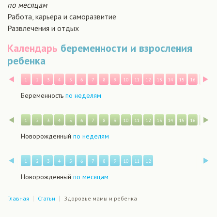
по месяцам
Работа, карьера и саморазвитие
Развлечения и отдых
Календарь
беременности и взросления
ребенка
Назад
В
1
2
3
4
5
6
7
8
9
10
11
12
13
14
15
16
17
1
Беременность
по неделям
Назад
В
1
2
3
4
5
6
7
8
9
10
11
12
13
14
15
16
17
1
Новорожденный
по неделям
Назад
В
1
2
3
4
5
6
7
8
9
10
11
12
Новорожденный
по месяцам
Главная
Статьи
Здоровье мамы и ребенка