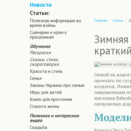
Новости
Статьи:
Полезная информация во
Главная
Статьи
Д
время войны
Сценарии и идеи к
Зимняя 
праздникам
Обучение
кратки
Раскраски
Сказки, стихи,
скороговорки
Красота и стиль
Зимой на дорога
Семья
проехать по суг
Законы Украины про семью
вездеход. Поми
защищенным от 
Игры для детей
магазина Babys
Книги для прочтения
оледенелых доро
Спасите жизнь
Модели 
Полезное и интересное
видео
Свадьба
Коляска Chicco Trio