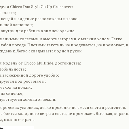
ли Chicco Duo StyleGo Up Crossover:
 колеса;
 вещей и сидение расположены высоко;
ольшой капюшон;
 внутри для ребенка в зимней одежде.
иненными колесами и амортизаторами, с мягким ходом. Легко
юбой погоде. Плотный текстиль не продувается, не промокает, в
ждевик. Легко складывается одной рукой.
 модель от Chicco Multiride, достоинства:
 мобильность;
а заснеженной дороге удобно;
ируется под рост мамы;
 чехол на ножки;
 на сиденье;
чувствуется холода от земли.
городских условиях, легко проходит по смеси снега и реагентов.
не боится холодного ветра и снега, не промокает. Высокая, корзин
я, можно стирать.