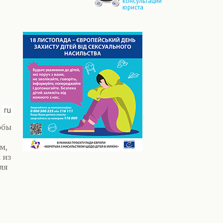
консультации
юриста
обы
м,
 из
ля