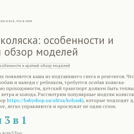
ом и все, что в нем
коляска: особенности и
й обзор моделей
х появляется каша из подтаявшего снега и реагентов. Чт
робам и наледи с ребенком, требуется особая коляска-
мо проходимости, детский транспорт должен быть теплы
ветра и холода. Рассмотрим популярные модели колясок
hop
https://babyshop.ua/ulitsa/kolyaski
, которые подходят д
г, легко управляются и прослужат не один сезон.
3 в 1
 Activ3 Top: