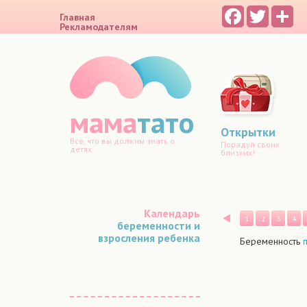
Facebook
Twitter
Sh
Главная
Рекламодателям
мама
тато
Открытки
Все, что вы должны знать о
Порадуй своих
детях
близких!
Календарь
Назад
1
2
3
4
беременности и
взросления ребенка
Беременность