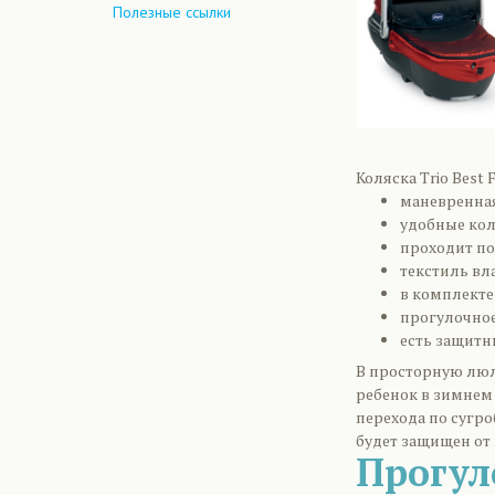
Полезные ссылки
Коляска Trio Best 
маневренна
удобные кол
проходит по
текстиль в
в комплекте
прогулочное
есть защитн
В просторную люл
ребенок в зимнем 
перехода по сугро
будет защищен от
Прогул