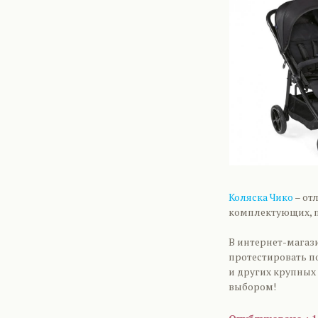
Коляска Чико
– от
комплектующих, п
В интернет-магази
протестировать п
и других крупных
выбором!