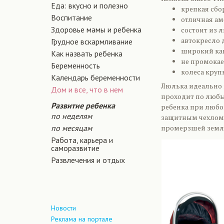
Еда: вкусно и полезно
крепкая сбо
Воспитание
отличная ам
Здоровье мамы и ребенка
состоит из 
автокресло 
Грудное вскармливание
широкий кап
Как назвать ребенка
не промокае
Беременность
колеса круп
Календарь беременности
Люлька идеально п
Дом и все, что в нем
проходит по любы
Развитие ребенка
ребенка при любой
по неделям
защитным чехлом 
по месяцам
промерзшей земл
Работа, карьера и
саморазвитие
Развлечения и отдых
Новости
Реклама на портале