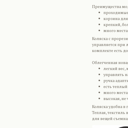
Преимущества моде
проходимые
корзина для
крепкий, б
много места
Коляска с прорез
управляется при л
комплекте есть до
Облегченная новая
легкий вес,
управлять н
ручка адапт
есть теплый
много места
высокая, не 
Коляска удобна в 
Теплая, текстиль 
для вещей съемна