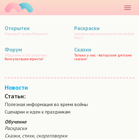
маматато
Раскр
меню
Открытки
Раскраски
Порадуй своих близких!
прекрасные разукраски на любой
вкус!
Форум
Сказки
Общение и обсуждение.
Только у нас - Авторские детские
Консультация юриста!
сказки!
Новости
Статьи:
Полезная информация во время войны
Сценарии и идеи к праздникам
Обучение
Раскраски
Сказки, стихи, скороговорки