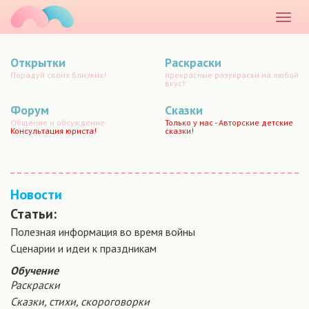
маматато
Раскр
меню
Открытки
Раскраски
Порадуй своих близких!
прекрасные разукраски на любой
вкус!
Форум
Сказки
Общение и обсуждение.
Только у нас - Авторские детские
Консультация юриста!
сказки!
Новости
Статьи:
Полезная информация во время войны
Сценарии и идеи к праздникам
Обучение
Раскраски
Сказки, стихи, скороговорки