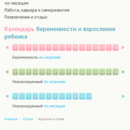
по месяцам
Работа, карьера и саморазвитие
Развлечения и отдых
Календарь
беременности и взросления
ребенка
Назад
В
1
2
3
4
5
6
7
8
9
10
11
12
13
14
15
16
17
1
Беременность
по неделям
Назад
В
1
2
3
4
5
6
7
8
9
10
11
12
13
14
15
16
17
1
Новорожденный
по неделям
Назад
В
1
2
3
4
5
6
7
8
9
10
11
12
Новорожденный
по месяцам
Главная
Статьи
Красота и стиль