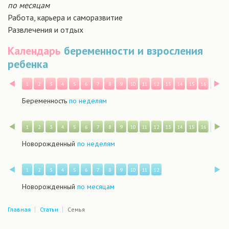
по месяцам
Работа, карьера и саморазвитие
Развлечения и отдых
Календарь
беременности и взросления
ребенка
Назад
В
1
2
3
4
5
6
7
8
9
10
11
12
13
14
15
16
17
1
Беременность
по неделям
Назад
В
1
2
3
4
5
6
7
8
9
10
11
12
13
14
15
16
17
1
Новорожденный
по неделям
Назад
В
1
2
3
4
5
6
7
8
9
10
11
12
Новорожденный
по месяцам
Главная
Статьи
Семья