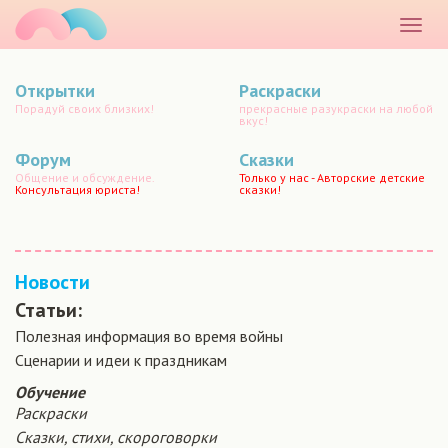
маматато
Раскр
меню
Открытки
Раскраски
Порадуй своих близких!
прекрасные разукраски на любой
вкус!
Форум
Сказки
Общение и обсуждение.
Только у нас - Авторские детские
Консультация юриста!
сказки!
Новости
Статьи:
Полезная информация во время войны
Сценарии и идеи к праздникам
Обучение
Раскраски
Сказки, стихи, скороговорки