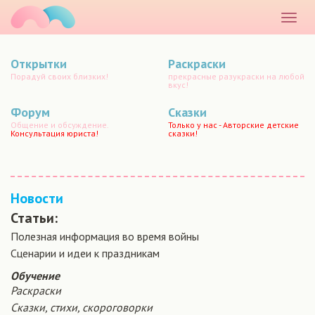
маматато
Раскр
меню
Открытки
Раскраски
Порадуй своих близких!
прекрасные разукраски на любой
вкус!
Форум
Сказки
Общение и обсуждение.
Только у нас - Авторские детские
Консультация юриста!
сказки!
Новости
Статьи:
Полезная информация во время войны
Сценарии и идеи к праздникам
Обучение
Раскраски
Сказки, стихи, скороговорки