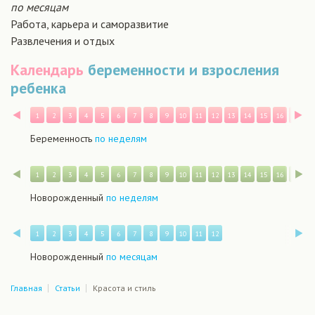
по месяцам
Работа, карьера и саморазвитие
Развлечения и отдых
Календарь
беременности и взросления
ребенка
Назад
В
1
2
3
4
5
6
7
8
9
10
11
12
13
14
15
16
17
1
Беременность
по неделям
Назад
В
1
2
3
4
5
6
7
8
9
10
11
12
13
14
15
16
17
1
Новорожденный
по неделям
Назад
В
1
2
3
4
5
6
7
8
9
10
11
12
Новорожденный
по месяцам
Главная
Статьи
Красота и стиль