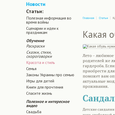
Новости
Статьи:
Полезная информация во
Главная
Статьи
К
время войны
Сценарии и идеи к
Какая о
праздникам
Обучение
Раскраски
Сказки, стихи,
Лето – любимое 
скороговорки
родителей же л
Красота и стиль
гардероба. Если
Семья
приобрести для
Законы Украины про семью
поможет вам оп
Игры для детей
актуальные мод
проживания.
Книги для прочтения
Спасите жизнь
Санда
Полезное и интересное
видео
Детские сандалии
Свадьба
ноге, свободный д