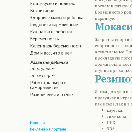
Еда: вкусно и полезно
носком и пяткой.
Воспитание
Большинство роди
Здоровье мамы и ребенка
нарядную.
Мокаси
Грудное вскармливание
Как назвать ребенка
Беременность
Закрытая спортив
Календарь беременности
спортивных секци
а текстильные. Он
Дом и все, что в нем
прохладную погод
Развитие ребенка
должна быть дост
по неделям
ступни при ходьбе
Резино
по месяцам
Работа, карьера и
саморазвитие
Летом дожди в наш
Развлечения и отдых
прогулках и играх
как в селе, так и 
каучука;
силикона;
ПВХ;
Новости
ЭВА.
Реклама на портале