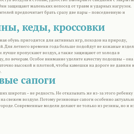
 Они защищают маленьких непосед от травм и ударных нагрузок.
телей предпочитает брать сразу две пары – повседневную и
ны, кеды, кроссовки
ная обувь пригодится для активных игр, походов на природу,
й. Для летнего времени года больше подойдут не кожаные издел
и лучше пропускают воздух, а также защищают от холода в
у, по вечерам. Особое внимание уделите качеству подошвы – она
аточно высокой и плотной, чтобы камешки на дороге не давили 
.
вые сапоги
их широтах – не редкость. Не отказывать же из-за этого ребенку 
 на свежем воздухе. Потому резиновые сапоги особенно актуальн
в городе. Современные модели делают не только из резины, но и из