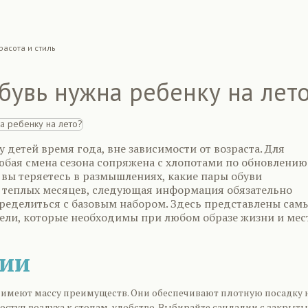
расота и стиль
бувь нужна ребенку на лет
у детей время года, вне зависимости от возраста. Для
юбая смена сезона сопряжена с хлопотами по обновлению
 вы теряетесь в размышлениях, какие пары обуви
 теплых месяцев, следующая информация обязательно
ределиться с базовым набором. Здесь представлены сам
ели, которые необходимы при любом образе жизни и мес
лии
 имеют массу преимуществ. Они обеспечивают плотную посадку 
оступ воздуха к стопам, удобство. Выбирайте сандалии с закрыт