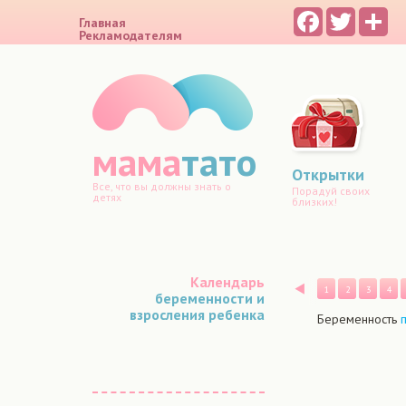
Facebook
Twitter
Sh
Главная
Рекламодателям
мама
тато
Открытки
Все, что вы должны знать о
Порадуй своих
детях
близких!
Календарь
Назад
1
2
3
4
беременности и
взросления ребенка
Беременность