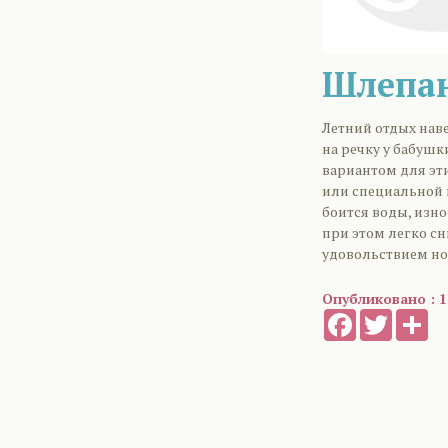
Шлепан
Летний отдых наве
на речку у бабуш
вариантом для эт
или специальной п
боится воды, изно
при этом легко сн
удовольствием нос
Опубликовано : 1
Facebook
Twitter
Sh