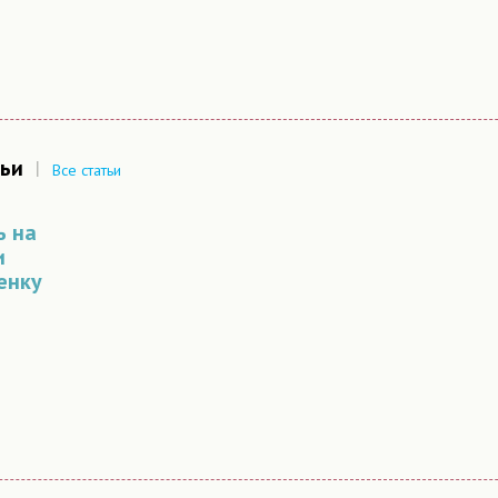
ьи
|
Все статьи
ь на
и
енку