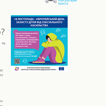
консультации
юриста
о?
ые
те
на
ым