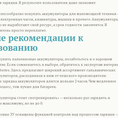
 зарядки. В результате пользователи даже экономят.
целесообразно покупать аккумуляторы для маломощной техники 
 электронных часов, клавиатуры, мышки и прочего. Аккумуляторы
о не выработают свой ресурс, а срок годности закончится. В
итель просто переплатит.
е рекомендации к
зованию
упить пальчиковые аккумуляторы, позаботьтесь и о хорошем
ве. Если сомневаетесь в выборе, обратитесь к экспертам интерн
tteries. Здесь предлагают широкий ассортимент гальванических
муляторов, расходников к ним от чешского производителя.
и зарядка аккумуляторов длится дольше 2 часов. Чем медленнее
оцесс, тем лучше для батареек.
уляторы стоит «потренировать» — несколько раз зарядить и
 максимуму, но не до 0.
 новые ЗУ оснащены функцией контроля над процессом зарядки —