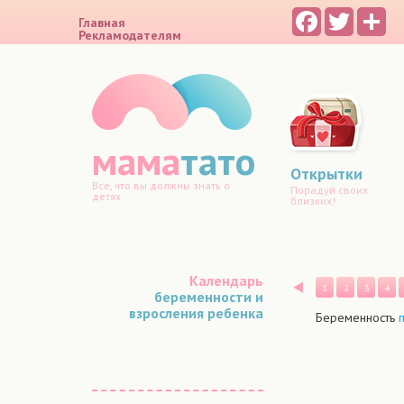
Facebook
Twitter
Sh
Главная
Рекламодателям
мама
тато
Открытки
Все, что вы должны знать о
Порадуй своих
детях
близких!
Календарь
Назад
1
2
3
4
беременности и
взросления ребенка
Беременность