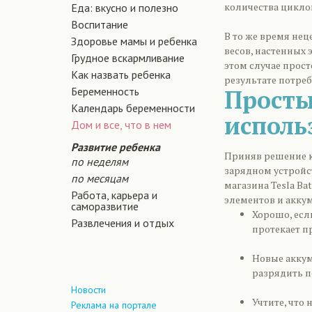
количества циклов
Еда: вкусно и полезно
Воспитание
В то же время не
Здоровье мамы и ребенка
весов, настенных
Грудное вскармливание
этом случае прост
Как назвать ребенка
результате потреб
Беременность
Просты
Календарь беременности
исполь
Дом и все, что в нем
Развитие ребенка
Приняв решение к
по неделям
зарядном устройст
по месяцам
магазина Tesla Ba
Работа, карьера и
элементов и акку
саморазвитие
Хорошо, есл
Развлечения и отдых
протекает пр
Новые аккум
разрядить по
Новости
Учтите, что
Реклама на портале