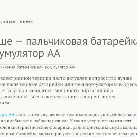
ом и все, что в нем
ше — пальчиковая батарейк
умулятор АА
электронной техники часто актуален вопрос: что лучше
ые пальчиковые батарейки или же аккумуляторные. Здесь
, что выбор зависит от мощности портативного
 длительности его эксплуатации в непрерывном
жиме.
торы АА
стоит в том случае, если техника мощная, потребляет мно
нно пребывает в рабочем режиме. К таким устройствам относят
колонки, туристические фонарики, радиоприемники, музыкальн
торные батарейки характеризуются высоким соотношением цен