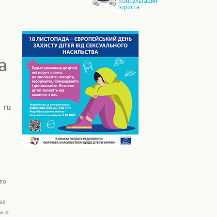
консультации
юриста
а
го
ые
ы и