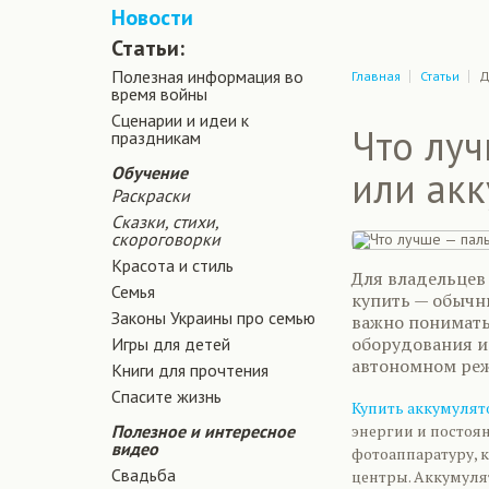
Новости
Статьи:
Полезная информация во
Главная
Статьи
Д
время войны
Сценарии и идеи к
Что луч
праздникам
Обучение
или акк
Раскраски
Сказки, стихи,
скороговорки
Красота и стиль
Для владельцев 
Семья
купить — обычн
Законы Украины про семью
важно понимать
оборудования и
Игры для детей
автономном ре
Книги для прочтения
Спасите жизнь
Купить аккумуля
Полезное и интересное
энергии и постоя
видео
фотоаппаратуру, 
Свадьба
центры. Аккумуля