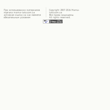
|
При использовании материалов
Copyright 2007-2026 Mama-
портала mama-tato.com.ua
tato.com.ua
активная ссылка на нас является
Все права защищены.
обязательным условием
All rights reserverd.