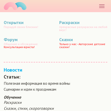
маматато
Раскр
меню
Открытки
Раскраски
Порадуй своих близких!
прекрасные разукраски на любой
вкус!
Форум
Сказки
Общение и обсуждение.
Только у нас - Авторские детские
Консультация юриста!
сказки!
Новости
Статьи:
Полезная информация во время войны
Сценарии и идеи к праздникам
Обучение
Раскраски
Сказки, стихи, скороговорки