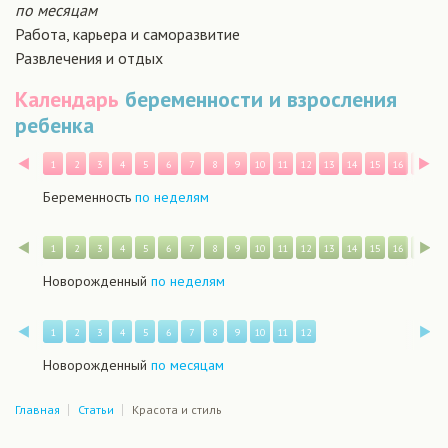
по месяцам
Работа, карьера и саморазвитие
Развлечения и отдых
Календарь
беременности и взросления
ребенка
Назад
В
1
2
3
4
5
6
7
8
9
10
11
12
13
14
15
16
17
1
Беременность
по неделям
Назад
В
1
2
3
4
5
6
7
8
9
10
11
12
13
14
15
16
17
1
Новорожденный
по неделям
Назад
В
1
2
3
4
5
6
7
8
9
10
11
12
Новорожденный
по месяцам
Главная
Статьи
Красота и стиль