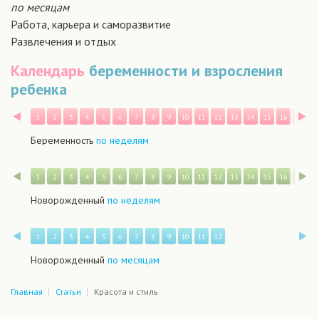
по месяцам
Работа, карьера и саморазвитие
Развлечения и отдых
Календарь
беременности и взросления
ребенка
Назад
В
1
2
3
4
5
6
7
8
9
10
11
12
13
14
15
16
17
1
Беременность
по неделям
Назад
В
1
2
3
4
5
6
7
8
9
10
11
12
13
14
15
16
17
1
Новорожденный
по неделям
Назад
В
1
2
3
4
5
6
7
8
9
10
11
12
Новорожденный
по месяцам
Главная
Статьи
Красота и стиль