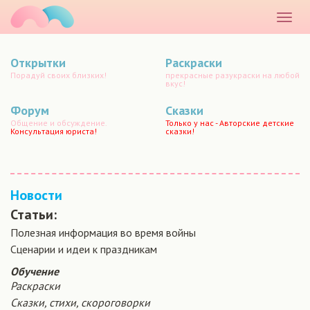
маматато
Раскр
меню
Открытки
Раскраски
Порадуй своих близких!
прекрасные разукраски на любой
вкус!
Форум
Сказки
Общение и обсуждение.
Только у нас - Авторские детские
Консультация юриста!
сказки!
Новости
Статьи:
Полезная информация во время войны
Сценарии и идеи к праздникам
Обучение
Раскраски
Сказки, стихи, скороговорки